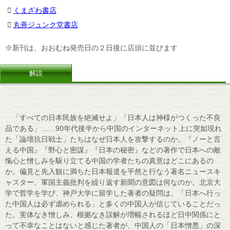
くまざわ書店
丸善ジュンク堂書店
※新刊は、おおむね発売日の２日後に店頭に並びます
解説
「すべての日本民族を絶滅せよ」「日本人は神様がつくった不良
品である」……90年代後半から中国のインターネット上に突如現れ
た「論壇抗日戦士」たちはなぜ日本人を攻撃するのか。『ノーと言
える中国』『野心と密謀』『日本の秘密』などの著作で日本への敵
愾心と憎しみを駆り立てる中国の学者たちの真意はどこにあるの
か。偏見と先入観に満ちた日本報道を平然と行なう著名ニュースキ
ャスター、軍国主義批判を繰り返す新聞の意図は何なのか。北京大
学で哲学を学び、神戸大学に留学した著者の疑問は、「日本へ行っ
た中国人は必ず虐められる」と多くの中国人が信じていることだっ
た。実体なき憎しみ、根拠なき誤解が増幅されるほど日中関係にと
って不幸なことはないと感じた著者が、中国人の「日本憎悪」の深