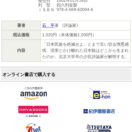
2002年01月16日
発売日
四六判並製
判 型
978-4-569-62004-6
ＩＳＢＮ
著者
石 平
著 《評論家》
税込価格
1,320円（本体価格1,200円）
「日本民族を絶滅せよ」とまで言い切る憎悪感
内容
情、現実とかけ離れた日本観はどこから生まれ
たのか。北京大学卒の少壮評論家が解明する。
オンライン書店で購入する