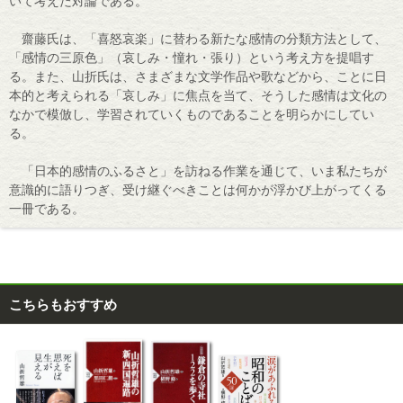
いて考えた対論である。
齋藤氏は、「喜怒哀楽」に替わる新たな感情の分類方法として、
「感情の三原色」（哀しみ・憧れ・張り）という考え方を提唱す
る。また、山折氏は、さまざまな文学作品や歌などから、ことに日
本的と考えられる「哀しみ」に焦点を当て、そうした感情は文化の
なかで模倣し、学習されていくものであることを明らかにしてい
る。
「日本的感情のふるさと」を訪ねる作業を通じて、いま私たちが
意識的に語りつぎ、受け継ぐべきことは何かが浮かび上がってくる
一冊である。
こちらもおすすめ