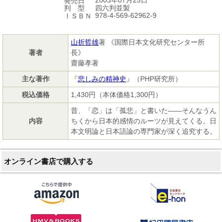
2003年07月25日
発売日
四六判並製
判 型
978-4-569-62962-9
ＩＳＢＮ
山折哲雄
著 《国際日本文化研究センター所
著者
長》
齋藤孝著
主な著作
『
悲しみの精神史
』（PHP研究所）
税込価格
1,430円（本体価格1,300円）
昔、「恋」は「孤悲」と書いた――そんなうん
内容
ちくから日本的感情のルーツが見えてくる。日
本文明論と日本語論の専門家が深く追究する。
オンライン書店で購入する