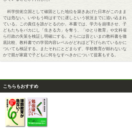
科学技術立国として確固とした地位を築きあげた日本がこのまま
では危ない。いやもう時はすでに遅しという状況までに追い込まれ
ている。この責任を誰がとるのか。本書では、学力を崩壊させ、子
どもたちをバカにし「生きる力」を奪う、「ゆとり教育」や文科省
ら行政の失策を検証し明確にする。さらには昔といまの教科書を徹
底比較、教科書での学習内容レベルがどれほど下げられているかに
ついても検証する。またそれにとどまらず、学校教育が頼れないな
かで親が家庭で子どもに何をなすべきかについて提案もする。
こちらもおすすめ