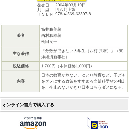
2004年03月19日
発売日
四六判上製
判 型
978-4-569-63397-8
ＩＳＢＮ
筒井勝美著
著者
西村和雄著
松田良一
『分数ができない大学生（西村 共著）』（東
主な著作
洋経済新報社）
税込価格
1,760円（本体価格1,600円）
日本の教育が危ない。ゆとり教育など、子ども
内容
をダメにする政策をすすめる文部科学省の独走
を、今止めないかぎり日本はもうダメになる。
オンライン書店で購入する