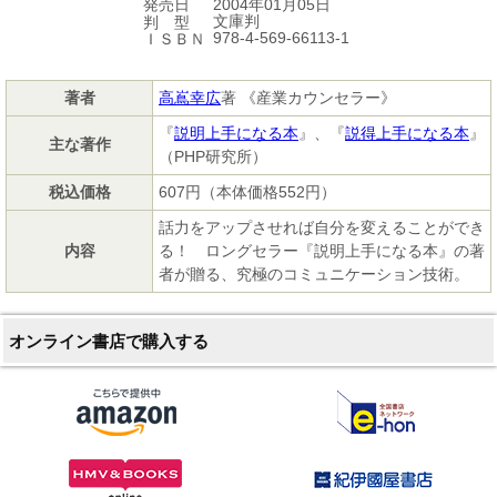
2004年01月05日
発売日
文庫判
判 型
978-4-569-66113-1
ＩＳＢＮ
著者
高嶌幸広
著 《産業カウンセラー》
『
説明上手になる本
』、『
説得上手になる本
』
主な著作
（PHP研究所）
税込価格
607円（本体価格552円）
話力をアップさせれば自分を変えることができ
内容
る！ ロングセラー『説明上手になる本』の著
者が贈る、究極のコミュニケーション技術。
オンライン書店で購入する