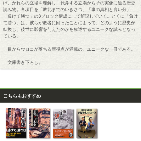
げ、かれらの立場を理解し、代弁する立場からその実像に迫る歴史
読み物。各項目を「敗北までのいきさつ」「事の真相と言い分」
「負けて勝つ」の3ブロック構成にして解説していく。とくに「負け
て勝つ」は、彼らが敗者に回ったことによって、どのように歴史が
転換し、後世に影響を与えたのかを叙述するユニークな試みとなっ
ている。
目からウロコが落ちる新視点が満載の、ユニークな一冊である。
文庫書き下ろし。
こちらもおすすめ