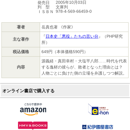
2005年10月03日
発売日
文庫判
判 型
978-4-569-66459-0
ＩＳＢＮ
著者
岳真也著 《作家》
『
日本史「悪役」たちの言い分
』（PHP研究
主な著作
所）
税込価格
649円（本体価格590円）
源義経・真田幸村・大塩平八郎……時代を代表
内容
する逸材の彼らが、敗者となった理由とは？
人物ごとに負けた側の立場を弁護しつつ解説。
オンライン書店で購入する