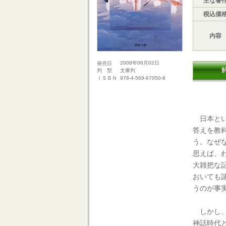
主な著
税込価
内容
2008年06月02日
発売日
文庫判
判 型
978-4-569-67050-8
ＩＳＢＮ
日本とい
答えを教
う。なぜ
思えば、
大雑把な
おいても
うのが事
しかし、
神話時代