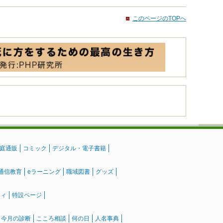
このページのTOPへ
庭通販
コミック
デジタル・電子書籍
通信教育
eラーニング
職域図書
グッズ
ティ
特設ページ
』今月の診断
こころ相談
何の日
人名事典