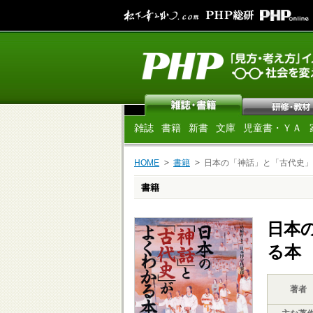
雑誌
書籍
新書
文庫
児童書・ＹＡ
HOME
書籍
日本の「神話」と「古代史」
書籍
日本
る本
著者