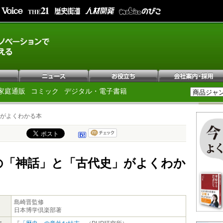
家庭通販
コミック
デジタル・電子書籍
がよくわかる本
の「神話」と「古代史」がよくわか
島崎晋監修
日本博学倶楽部著