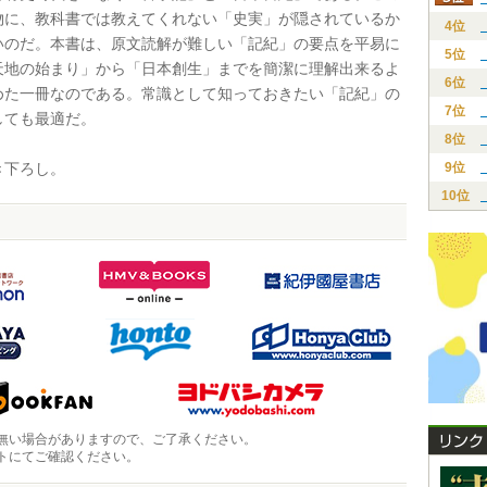
物に、教科書では教えてくれない「史実」が隠されているか
4位
いのだ。本書は、原文読解が難しい「記紀」の要点を平易に
5位
天地の始まり」から「日本創生」までを簡潔に理解出来るよ
6位
めた一冊なのである。常識として知っておきたい「記紀」の
7位
しても最適だ。
8位
下ろし。
9位
10位
無い場合がありますので、ご了承ください。
トにてご確認ください。