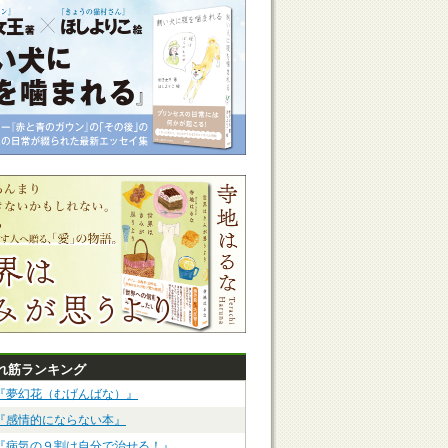
れ筋ランキング
『夢幻花（むげんばな）』
『感情的にならない本』
『病気の９割は自分で治せる！』