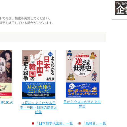
トで再度、検索を実施してください。
販売を終了している場合がございます。
目からウロコの逆さま世
族101の
＜図説＞よくわかる日
界史
本・中国・韓国の歴史と
紛争
「日本博学倶楽部」一覧
「島崎晋」一覧