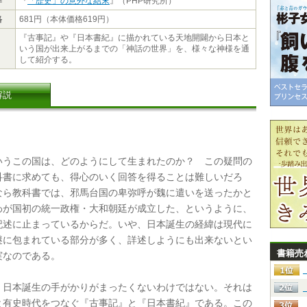
作
『
「歴史」の意外な結末
』（PHP研究所）
格
681円（本体価格619円）
『古事記』や『日本書紀』に描かれている天地開闢から日本と
いう国が出来上がるまでの「神話の世界」を、様々な神様を通
して紹介する。
解説
うこの国は、どのようにして生まれたのか？ この疑問の
科書に求めても、得心のいく回答を得ることは難しいだろ
なら教科書では、邪馬台国の卑弥呼が魏に遣いを送ったかと
わが国初の統一政権・大和朝廷が成立した、というように、
記述に止まっているからだ。いや、日本誕生の経緯は現代に
謎に包まれている部分が多く、詳述しようにも出来ないとい
書籍売
実なのである。
日本誕生の手がかりがまったくないわけではない。それは
と有史時代をつなぐ『古事記』と『日本書紀』である。この