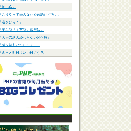
『怖い客』
『こうやって頭のなかを言語化する。』
『道をひらく』
『英単語「１万語」習得法』
『大谷吉継の終わらない関ケ原』
『猫を処方いたします。』
『きっと明日はいい日になる』