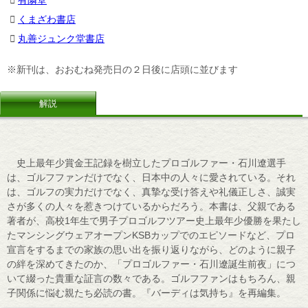
くまざわ書店
丸善ジュンク堂書店
※新刊は、おおむね発売日の２日後に店頭に並びます
解説
史上最年少賞金王記録を樹立したプロゴルファー・石川遼選手
は、ゴルフファンだけでなく、日本中の人々に愛されている。それ
は、ゴルフの実力だけでなく、真摯な受け答えや礼儀正しさ、誠実
さが多くの人々を惹きつけているからだろう。本書は、父親である
著者が、高校1年生で男子プロゴルフツアー史上最年少優勝を果たし
たマンシングウェアオープンKSBカップでのエピソードなど、プロ
宣言をするまでの家族の思い出を振り返りながら、どのように親子
の絆を深めてきたのか、「プロゴルファー・石川遼誕生前夜」につ
いて綴った貴重な証言の数々である。ゴルフファンはもちろん、親
子関係に悩む親たち必読の書。『バーディは気持ち』を再編集。