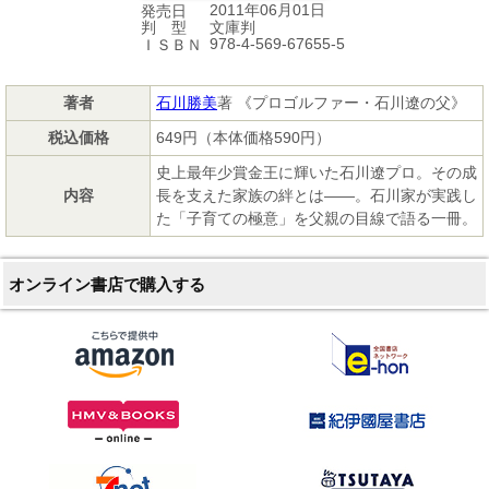
2011年06月01日
発売日
文庫判
判 型
978-4-569-67655-5
ＩＳＢＮ
著者
石川勝美
著 《プロゴルファー・石川遼の父》
税込価格
649円（本体価格590円）
史上最年少賞金王に輝いた石川遼プロ。その成
内容
長を支えた家族の絆とは――。石川家が実践し
た「子育ての極意」を父親の目線で語る一冊。
オンライン書店で購入する