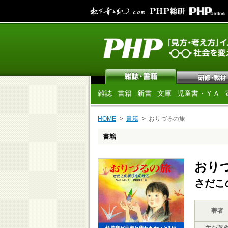
雑誌
書籍
新書
文庫
児童書・ＹＡ
HOME
書籍
おりづるの旅
書籍
おり
さだこ
著者