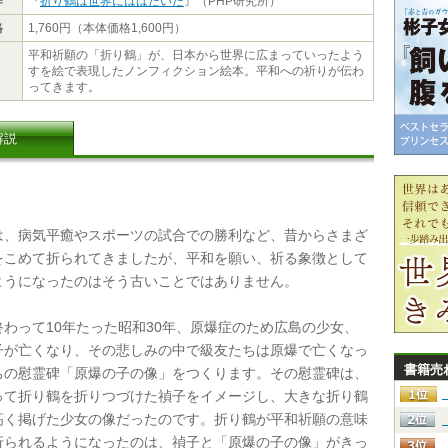
作
『
折り鶴は世界にはばたいた
』（PHP研究所）
格
1,760円（本体価格1,600円）
平和祈願の「折り鶴」が、日本から世界に広まっていったよう
すを絵で表現したノンフィクション絵本。平和への祈りが伝わ
ってきます。
解説
、病気平癒やスポーツの試合での勝利など、昔からさまざ
をこめて折られてきましたが、平和を願い、祈る象徴として
ようになったのはそう古いことではありません。
わって10年たった昭和30年、原爆症のため広島の少女、
子が亡くなり、その悲しみの中で級友たちは原爆で亡くなっ
書籍売
ちの慰霊碑「原爆の子の像」をつくります。その慰霊碑は、
って折り鶴を折りつづけた禎子をイメージし、大きな折り鶴
高く掲げた少女の像だったのです。折り鶴が平和祈願の意味
折られるようになったのは、禎子と「原爆の子の像」がきっ