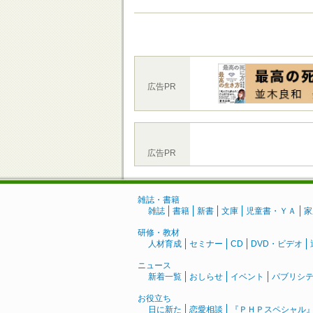
広告PR
広告PR
雑誌・書籍
雑誌
書籍
新書
文庫
児童書・ＹＡ
家
研修・教材
人材育成
セミナー
CD
DVD・ビデオ
ニュース
新着一覧
おしらせ
イベント
パブリシ
お役立ち
日に新た
恋愛相談
『ＰＨＰスペシャル