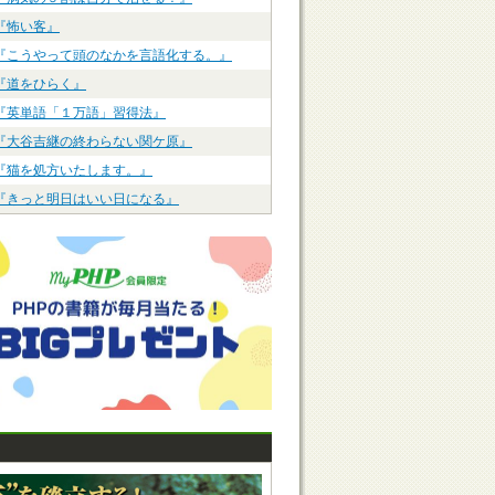
『怖い客』
『こうやって頭のなかを言語化する。』
『道をひらく』
『英単語「１万語」習得法』
『大谷吉継の終わらない関ケ原』
『猫を処方いたします。』
『きっと明日はいい日になる』