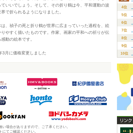
っていいでしょう。そして、その折り鶴は今、平和運動の波
4位
世界で折られるようになりました。
5位
6位
は、禎子の死と折り鶴が世界に広まっていった過程を、絵
7位
かりやすく描いたものです。作家、画家の平和への祈りが伝
8位
る感動の絵本です。
9位
年3月に価格変更しました
10位
無い場合がありますので、ご了承ください。
トにてご確認ください。