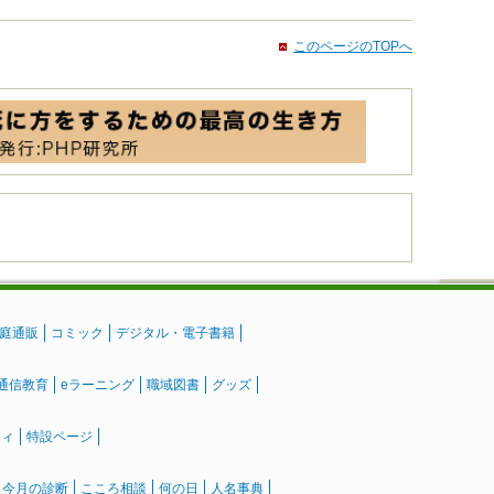
このページのTOPへ
庭通販
コミック
デジタル・電子書籍
通信教育
eラーニング
職域図書
グッズ
ティ
特設ページ
』今月の診断
こころ相談
何の日
人名事典