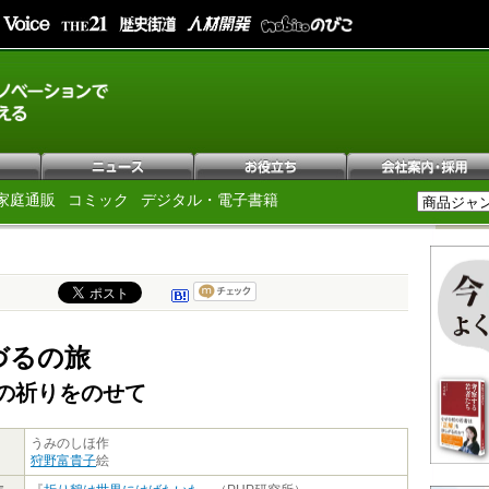
家庭通販
コミック
デジタル・電子書籍
づるの旅
の祈りをのせて
うみのしほ作
狩野富貴子
絵