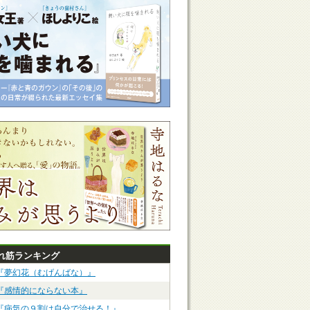
れ筋ランキング
『夢幻花（むげんばな）』
『感情的にならない本』
『病気の９割は自分で治せる！』