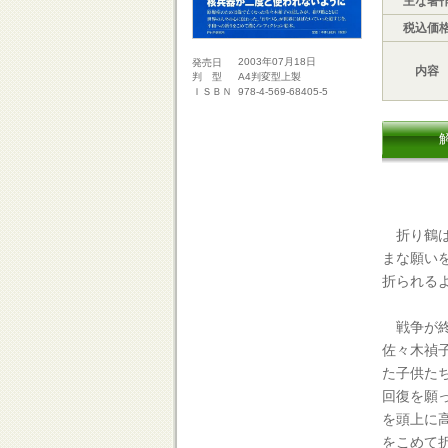
主な著
税込価
2003年07月18日
発売日
内容
A4判変型上製
判 型
978-4-569-68405-5
ＩＳＢＮ
折り鶴は
まな願い
折られる
戦争が終
佐々木禎
た子供た
回復を願
を頭上に
をこめて