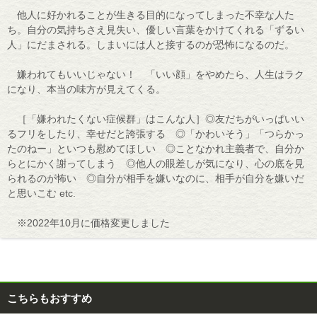
他人に好かれることが生きる目的になってしまった不幸な人た
ち。自分の気持ちさえ見失い、優しい言葉をかけてくれる「ずるい
人」にだまされる。しまいには人と接するのが恐怖になるのだ。
嫌われてもいいじゃない！ 「いい顔」をやめたら、人生はラク
になり、本当の味方が見えてくる。
［「嫌われたくない症候群」はこんな人］◎友だちがいっぱいい
るフリをしたり、幸せだと誇張する ◎「かわいそう」「つらかっ
たのねー」といつも慰めてほしい ◎ことなかれ主義者で、自分か
らとにかく謝ってしまう ◎他人の眼差しが気になり、心の底を見
られるのが怖い ◎自分が相手を嫌いなのに、相手が自分を嫌いだ
と思いこむ etc.
※2022年10月に価格変更しました
こちらもおすすめ