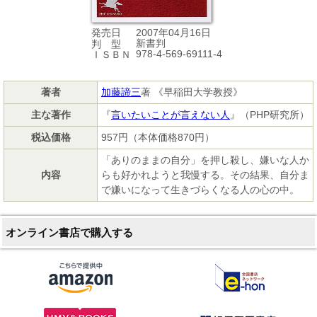
2007年04月16日
発売日
新書判
判 型
978-4-569-69111-4
ＩＳＢＮ
著者
加藤諦三
著 《早稲田大学教授》
主な著作
『
言いたいことが言えない人
』（PHP研究所）
税込価格
957円（本体価格870円）
「ありのままの自分」を押し殺し、嫌いな人か
内容
らも好かれようと我慢する。その結果、自分ま
で嫌いになって生きづらくなる人の心の中。
オンライン書店で購入する