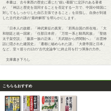
本書は、古今東西の歴史に通じた“鋭い着眼”に定評のある著者
が、「神話と歴史を混同することを否定する一方で、中国や韓国に
対してもしっかりした自己主張できること」を目指し、自身が到達
した古代史の謎の“最終解答”を明らかにします。
「日本人の故郷」「神武東征の真実」「邪馬台国の所在地」「大
和朝廷と統一国家」「任那日本府」「万世一系と騎馬民族」「聖徳
太子架空説」「藤原一族の正体」「天武朝から摂関制へ」「出雲神
話に隠された建国史」「遷都に秘められた謎」「大唐帝国と日本」
など、堂々巡りの12の“古代史論争”に終止符を打つ渾身の力作。
文庫書き下ろし
こちらもおすすめ