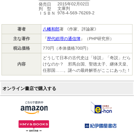
2015年02月02日
発売日
文庫判
判 型
978-4-569-76269-2
ＩＳＢＮ
著者
八幡和郎
著 《作家、評論家》
主な著作
『
歴代総理の通信簿
』（PHP研究所）
税込価格
770円（本体価格700円）
どうして日本の古代史は「珍説」「奇説」だら
内容
けなのか？ 邪馬台国、聖徳太子、継体天皇、
任那国……。謎への最終解答がここにあった！
オンライン書店で購入する