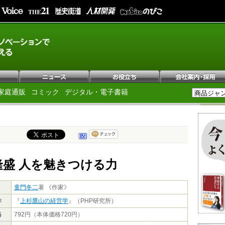
家庭通販
コミック
デジタル・電子書籍
隆盛 人を魅きつける力
童門冬二
著 《作家》
作
『
上杉鷹山の経営学
』（PHP研究所）
格
792円（本体価格720円）