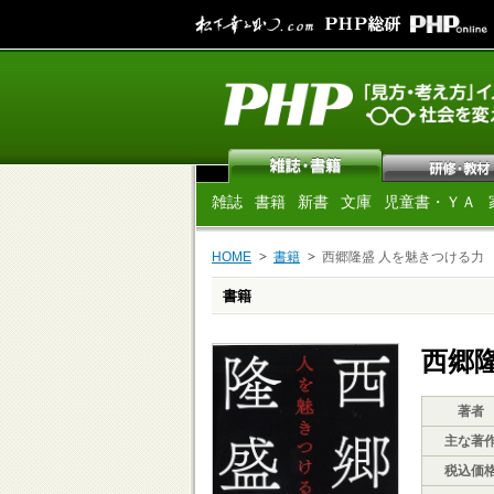
雑誌
書籍
新書
文庫
児童書・ＹＡ
HOME
書籍
西郷隆盛 人を魅きつける力
書籍
西郷
著者
主な著
税込価