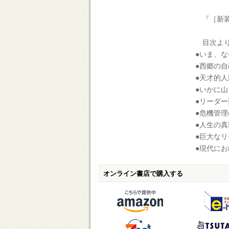
『［新装
目次よ
●いま、
●西郷の
●天才的
●いかに
●リーダ
●危機管
●人生の
●巨大な
●現代に
オンライン書店で購入する