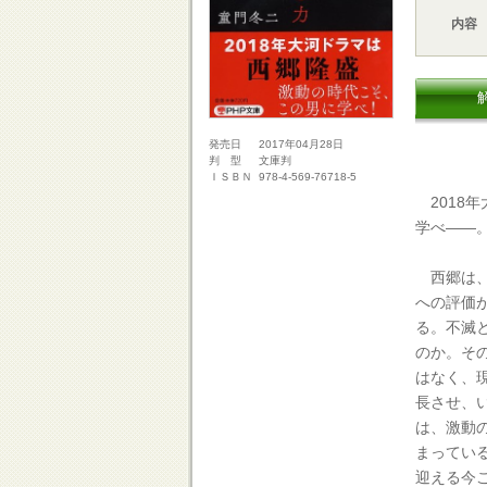
内容
2017年04月28日
発売日
文庫判
判 型
978-4-569-76718-5
ＩＳＢＮ
2018
学べ――
西郷は、
への評価
る。不滅
のか。そ
はなく、
長させ、
は、激動
まってい
迎える今