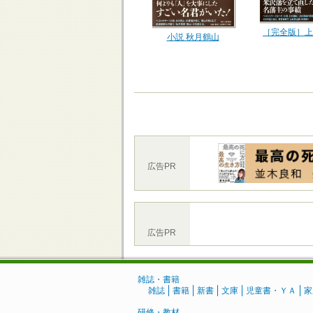
［完全版］上
小説 秋月鶴山
広告PR
広告PR
雑誌・書籍
雑誌
書籍
新書
文庫
児童書・ＹＡ
家
研修・教材