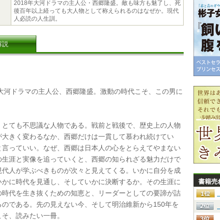
2018年大河ドラマの主人公・西郷隆盛。敵も味方も魅了し、死
後百年以上経っても大人物として称えられるのはなぜか。現代
人必読の人生訓。
解説
年大河ドラマの主人公、西郷隆盛。激動の時代こそ、この男に
。
とても不思議な人物である。戦前と戦後で、歴史上の人物
が大きく変わるなか、西郷だけは一貫して慕われ続けてい
と言っていい。なぜ、西郷は日本人の心をとらえてやまない
の生涯と実像を追っていくと、西郷の知られざる魅力だけで
現代人が学ぶべきものが次々と見えてくる。いかに自分を成
いかに時代を見通し、そしていかに決断するか。その生涯に
書籍売
の時代を生き抜くための知恵と、リーダーとしての要諦が詰
るのである。先の見えない今、そして明治維新から150年を
こそ、読みたい一冊。