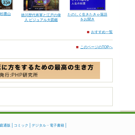
杉鷹山
たのしく生きたきゃ落語
徳川歴代将軍と江戸の偉
をお聞き
人 ビジュアル大図鑑
おすすめ一覧
このページのTOPへ
庭通販
コミック
デジタル・電子書籍