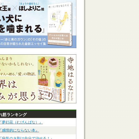
れ筋ランキング
『夢幻花（むげんばな）』
『感情的にならない本』
『病気の９割は自分で治せる！』