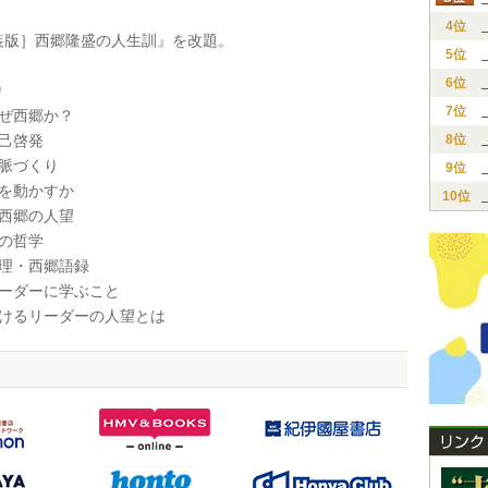
4位
版］西郷隆盛の人生訓』を改題。
5位
6位
り
7位
なぜ西郷か？
自己啓発
8位
人脈づくり
9位
山を動かすか
10位
ー西郷の人望
理の哲学
真理・西郷語録
リーダーに学ぶこと
おけるリーダーの人望とは