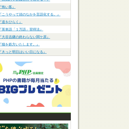
『怖い客』
『こうやって頭のなかを言語化する。』
『道をひらく』
『英単語「１万語」習得法』
『大谷吉継の終わらない関ケ原』
『猫を処方いたします。』
『きっと明日はいい日になる』