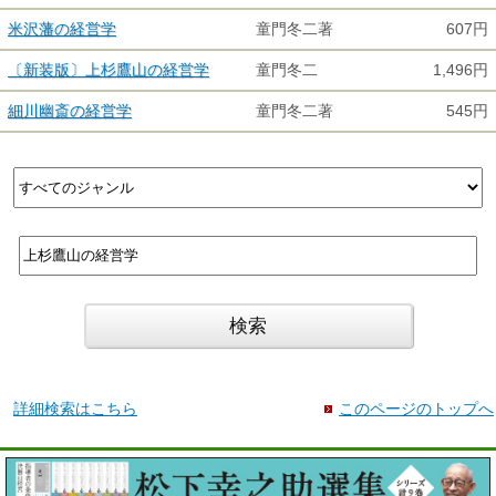
米沢藩の経営学
童門冬二著
607円
〔新装版〕上杉鷹山の経営学
童門冬二
1,496円
細川幽斎の経営学
童門冬二著
545円
詳細検索はこちら
このページのトップへ