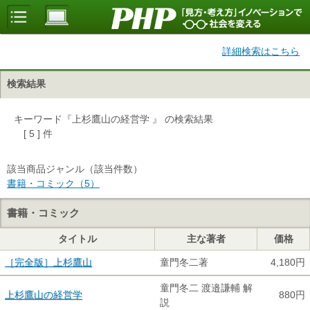
詳細検索はこちら
検索結果
キーワード『上杉鷹山の経営学 』 の検索結果
[ 5 ] 件
該当商品ジャンル（該当件数）
書籍・コミック（5）
書籍・コミック
タイトル
主な著者
価格
［完全版］上杉鷹山
童門冬二著
4,180円
童門冬二 渡邉謙輔 解
上杉鷹山の経営学
880円
説