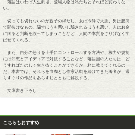
落語はいわば人生劇場。登場人物は私たちとそれほど変わりな
い。
切っても切れないのが親子の縁だし、女は冷静で大胆、男は臆病
で間抜けなもの。騙すほうも悪いし騙されるほうも悪い、人はお金
に困ると判断を誤ってしまうことなど、人間の本質をさりげなく学
ばせてくれる。
また、自分の怒りを上手にコントロールする方法や、権力や規制
には知恵とアイディアで対抗することなど、落語国の人たちは、ど
うすればたのしく生き抜くことができるか、粋に教えてくれるの
だ。本書では、それらを血肉とし作家活動を続けてきた著者が、選
りすぐりの作品をあらすじとともに解説する。
文庫書き下ろし
こちらもおすすめ