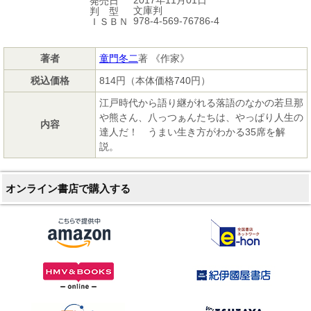
発売日
文庫判
判 型
978-4-569-76786-4
ＩＳＢＮ
著者
童門冬二
著 《作家》
税込価格
814円（本体価格740円）
江戸時代から語り継がれる落語のなかの若旦那
や熊さん、八っつぁんたちは、やっぱり人生の
内容
達人だ！ うまい生き方がわかる35席を解
説。
オンライン書店で購入する