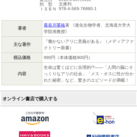
文庫判
判 型
978-4-569-76860-1
ＩＳＢＮ
長谷川英祐
著 《進化生物学者、北海道大学大
著者
学院准教授》
『働かないアリに意義がある』（メディアファ
主な著作
クトリー新書）
税込価格
990円（本体価格900円）
生命は驚くほどに合理的!?――「人間の脳にそ
内容
っくりなアリの社会」「メス・オスに性が分か
れた秘密」など、驚きのエピソードが満載！
オンライン書店で購入する