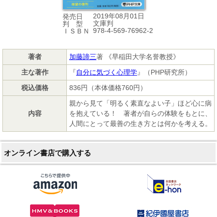
2019年08月01日
発売日
文庫判
判 型
978-4-569-76962-2
ＩＳＢＮ
著者
加藤諦三
著 《早稲田大学名誉教授》
主な著作
『
自分に気づく心理学
』（PHP研究所）
税込価格
836円（本体価格760円）
親から見て「明るく素直なよい子」ほど心に病
内容
を抱えている！ 著者が自らの体験をもとに、
人間にとって最善の生き方とは何かを考える。
オンライン書店で購入する