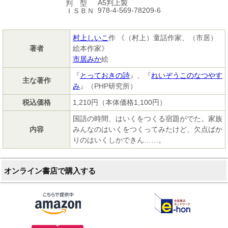
A5判上製
判 型
978-4-569-78209-6
ＩＳＢＮ
村上しいこ
作 《（村上）童話作家、（市居）
著者
絵本作家》
市居みか
絵
『
とっておきの詩
』、『
れいぞうこのなつやす
主な著作
み
』（PHP研究所）
税込価格
1,210円（本体価格1,100円）
国語の時間、はいくをつくる宿題がでた。家族
内容
みんなのはいくをつくってみたけど、欠点ばか
りのはいくしかできん……。
オンライン書店で購入する