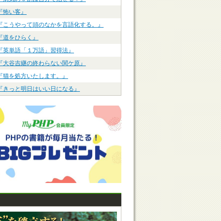
『怖い客』
『こうやって頭のなかを言語化する。』
『道をひらく』
『英単語「１万語」習得法』
『大谷吉継の終わらない関ケ原』
『猫を処方いたします。』
『きっと明日はいい日になる』