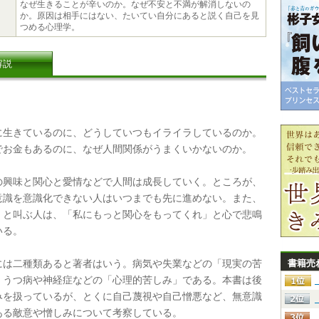
なぜ生きることが辛いのか。なぜ不安と不満が解消しないの
か。原因は相手にはない、たいてい自分にあると説く自己を見
つめる心理学。
解説
生きているのに、どうしていつもイライラしているのか。
でお金もあるのに、なぜ人間関係がうまくいかないのか。
興味と関心と愛情などで人間は成長していく。ところが、
意識を意識化できない人はいつまでも先に進めない。また、
」と叫ぶ人は、「私にもっと関心をもってくれ」と心で悲鳴
いる。
は二種類あると著者はいう。病気や失業などの「現実の苦
書籍売
、うつ病や神経症などの「心理的苦しみ」である。本書は後
みを扱っているが、とくに自己蔑視や自己憎悪など、無意識
ある敵意や憎しみについて考察している。