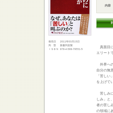
内容
2011年03月15日
発売日
新書判並製
判 型
真面目に
978-4-569-79551-5
ＩＳＢＮ
エリート
外界への
自分の無
「苦しい
を上げて
苦しみに
しみ」と
者の苦し
の領域に