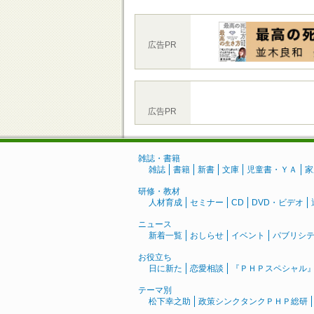
広告PR
広告PR
雑誌・書籍
雑誌
書籍
新書
文庫
児童書・ＹＡ
家
研修・教材
人材育成
セミナー
CD
DVD・ビデオ
ニュース
新着一覧
おしらせ
イベント
パブリシ
お役立ち
日に新た
恋愛相談
『ＰＨＰスペシャル
テーマ別
松下幸之助
政策シンクタンクＰＨＰ総研