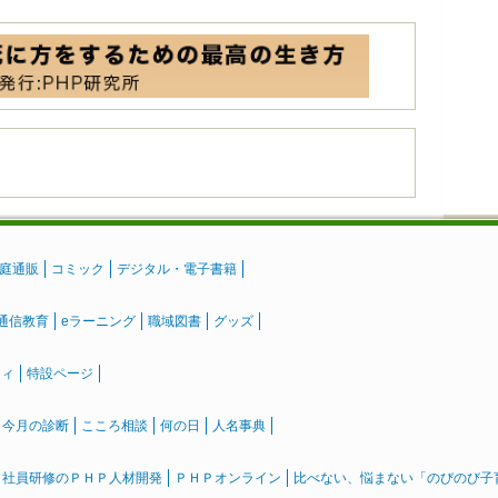
庭通販
コミック
デジタル・電子書籍
通信教育
eラーニング
職域図書
グッズ
ティ
特設ページ
』今月の診断
こころ相談
何の日
人名事典
社員研修のＰＨＰ人材開発
ＰＨＰオンライン
比べない、悩まない「のびのび子育て