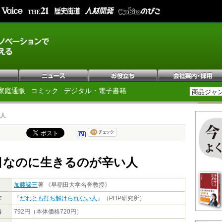
家庭通販
コミック
デジタル・電子書籍
人
目なのに生きるのが辛い人
加藤諦三
著 《早稲田大学名誉教授》
作
『
だれとも打ち解けられない人
』（PHP研究所）
格
792円（本体価格720円）