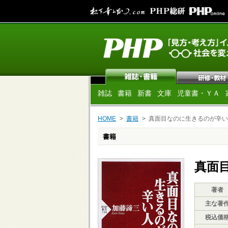
雑誌
書籍
新書
文庫
児童書・ＹＡ
HOME
書籍
真面目なのに生きるのが辛い
書籍
真面
著者
主な著
税込価