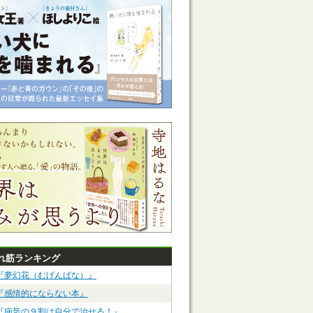
れ筋ランキング
『夢幻花（むげんばな）』
『感情的にならない本』
『病気の９割は自分で治せる！』