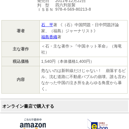
2011年12月22日
発売日
四六判並製
判 型
978-4-569-80213-8
ＩＳＢＮ
石 平
著 《（石）中国問題・日中問題評論
著者
家、（福島）ジャーナリスト》
福島香織
著
＜石・主な著作＞『中国ネット革命』（海竜
主な著作
社）
税込価格
1,540円（本体価格1,400円）
危ないのは新幹線だけじゃない！ 崩落するビ
ル、沈む道路に不動産バブルの崩壊。誰も言わ
内容
なかった中国の泣き所をあらゆる角度から暴
く。
オンライン書店で購入する