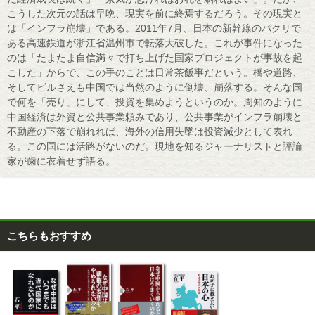
こうした次元の話は早晩、現実を前に終焉するだろう。その現実と
は「インフラ崩壊」である。2011年7月、日本の新幹線のパクリで
ある高速鉄道が浙江省温州市で転落大破した。これが事件になった
のは「たまたま自信満々で打ち上げた国家プロジェクトが事故を起
こした」からで、この手のことは日常茶飯事だという。橋や道路、
そしてビルさえも中国では当然のように倒壊、崩落する。そんな国
で何を「売り」にして、投資を集めようというのか。周知のように
中国経済は外資と公共事業頼みであり、公共事業がインフラ崩壊と
不動産の下落で崩れれば、海外の信用失墜は投資減少として表れ
る。この国には活路がないのだ。現地を知るジャーナリストと評論
家が歯に衣着せず語る。
こちらもおすすめ