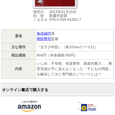
2013年01月15日
発売日
新書判並製
判 型
978-4-569-81002-7
ＩＳＢＮ
魚住絹代
著
著者
岡田尊司
監修
主な著作
『女子少年院』（角川Oneテーマ21）
税込価格
858円（本体価格780円）
いじめ、不登校、発達障害、家庭内暴力……教
内容
育現場が手に負えなくなった「子どもの問題」
を解決してきた専門家のノウハウとは？
オンライン書店で購入する