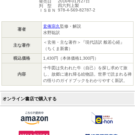
2016年01月27日
発売日
四六判上製
判 型
978-4-569-82787-2
ＩＳＢＮ
玄侑宗久
監修・解説
著者
水野聡訳
＜玄侑・主な著作＞『現代語訳 般若心経』
主な著作
（ちくま新書）
税込価格
1,430円（本体価格1,300円）
十牛図は失われた牛（自己）を探し求めて旅
内容
し、故郷に連れ帰る絵物語。世界で読まれる禅
の悟りのガイドブックをわかりやすく新訳。
オンライン書店で購入する