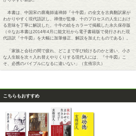
本書は、中国宋の廓庵師遠禅師『十牛図』の全文を古典翻訳家が
わかりやすく現代語訳し、禅僧が監修、十のプロセスの人生におけ
る意味を丁寧に解説した。十牛の絵をカラーで掲載した永久保存版
（※なお本書は2014年4月に能文社から電子書籍版で発行された現
代語訳『十牛図』を大幅に加筆修正、解説を加えたものである）。
「家族と会社の間で疲れ、どこまで学び続けるのかと迷い、小さ
な人生観を次々入れ替えやりくりする現代人には、『十牛図』こ
そ、必携のバイブルになるに違いない」（玄侑宗久）
こちらもおすすめ