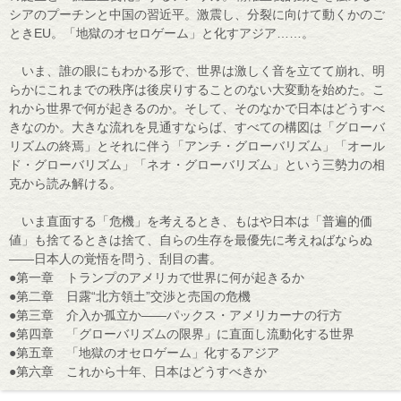
シアのプーチンと中国の習近平。激震し、分裂に向けて動くかのご
ときEU。「地獄のオセロゲーム」と化すアジア……。
いま、誰の眼にもわかる形で、世界は激しく音を立てて崩れ、明
らかにこれまでの秩序は後戻りすることのない大変動を始めた。こ
れから世界で何が起きるのか。そして、そのなかで日本はどうすべ
きなのか。大きな流れを見通すならば、すべての構図は「グローバ
リズムの終焉」とそれに伴う「アンチ・グローバリズム」「オール
ド・グローバリズム」「ネオ・グローバリズム」という三勢力の相
克から読み解ける。
いま直面する「危機」を考えるとき、もはや日本は「普遍的価
値」も捨てるときは捨て、自らの生存を最優先に考えねばならぬ
――日本人の覚悟を問う、刮目の書。
●第一章 トランプのアメリカで世界に何が起きるか
●第二章 日露“北方領土”交渉と売国の危機
●第三章 介入か孤立か――パックス・アメリカーナの行方
●第四章 「グローバリズムの限界」に直面し流動化する世界
●第五章 「地獄のオセロゲーム」化するアジア
●第六章 これから十年、日本はどうすべきか