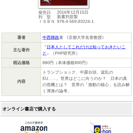
2016年12月15日
発売日
新書判並製
判 型
978-4-569-83224-1
ＩＳＢＮ
著者
中西輝政
著 《京都大学名誉教授》
『
日本人としてこれだけは知っておきたいこ
主な著作
と
』（PHP研究所）
税込価格
880円（本体価格800円）
トランプショック、中露台頭、波乱の
EU……。世界はどこに向うのか？ 日本の真
内容
の危機とは？ 世界の「激動の核心」を読み解
く渾身の論考。
オンライン書店で購入する