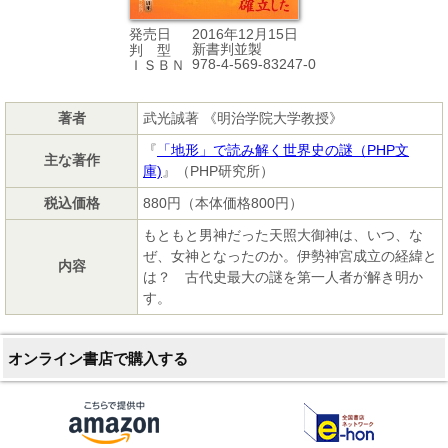
2016年12月15日
発売日
新書判並製
判 型
978-4-569-83247-0
ＩＳＢＮ
著者
武光誠著 《明治学院大学教授》
『
「地形」で読み解く世界史の謎（PHP文
主な著作
庫)
』（PHP研究所）
税込価格
880円（本体価格800円）
もともと男神だった天照大御神は、いつ、な
ぜ、女神となったのか。伊勢神宮成立の経緯と
内容
は？ 古代史最大の謎を第一人者が解き明か
す。
オンライン書店で購入する