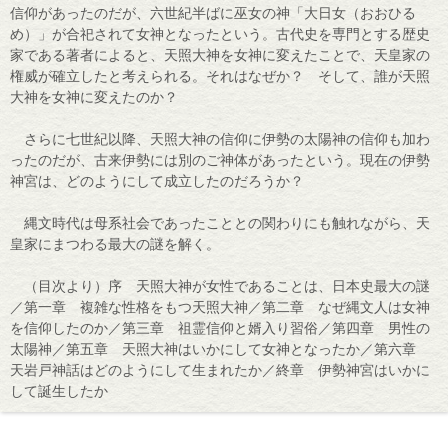
信仰があったのだが、六世紀半ばに巫女の神「大日女（おおひる
め）」が合祀されて女神となったという。古代史を専門とする歴史
家である著者によると、天照大神を女神に変えたことで、天皇家の
権威が確立したと考えられる。それはなぜか？ そして、誰が天照
大神を女神に変えたのか？
さらに七世紀以降、天照大神の信仰に伊勢の太陽神の信仰も加わ
ったのだが、古来伊勢には別のご神体があったという。現在の伊勢
神宮は、どのようにして成立したのだろうか？
縄文時代は母系社会であったこととの関わりにも触れながら、天
皇家にまつわる最大の謎を解く。
（目次より）序 天照大神が女性であることは、日本史最大の謎
／第一章 複雑な性格をもつ天照大神／第二章 なぜ縄文人は女神
を信仰したのか／第三章 祖霊信仰と婿入り習俗／第四章 男性の
太陽神／第五章 天照大神はいかにして女神となったか／第六章
天岩戸神話はどのようにして生まれたか／終章 伊勢神宮はいかに
して誕生したか