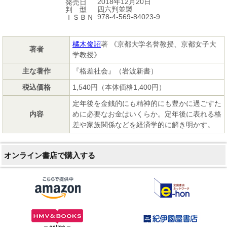
2018年12月20日
発売日
四六判並製
判 型
978-4-569-84023-9
ＩＳＢＮ
橘木俊詔
著 《京都大学名誉教授、京都女子大
著者
学教授》
主な著作
『格差社会』（岩波新書）
税込価格
1,540円（本体価格1,400円）
定年後を金銭的にも精神的にも豊かに過ごすた
内容
めに必要なお金はいくらか。定年後に表れる格
差や家族関係などを経済学的に解き明かす。
オンライン書店で購入する