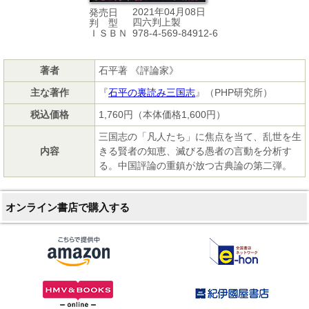
2021年04月08日
発売日
四六判上製
判 型
978-4-569-84912-6
ＩＳＢＮ
著者
石平著 《評論家》
主な著作
『
石平の裏読み三国志
』（PHP研究所）
税込価格
1,760円（本体価格1,600円）
三国志の「凡人たち」に焦点を当て、乱世を生
内容
きる賢者の知恵、滅びる愚者の言動を分析す
る。中国評論の重鎮が放つ古典論の第二弾。
オンライン書店で購入する