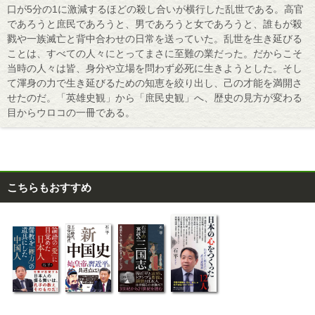
口が5分の1に激減するほどの殺し合いが横行した乱世である。高官
であろうと庶民であろうと、男であろうと女であろうと、誰もが殺
戮や一族滅亡と背中合わせの日常を送っていた。乱世を生き延びる
ことは、すべての人々にとってまさに至難の業だった。だからこそ
当時の人々は皆、身分や立場を問わず必死に生きようとした。そし
て渾身の力で生き延びるための知恵を絞り出し、己の才能を満開さ
せたのだ。「英雄史観」から「庶民史観」へ、歴史の見方が変わる
目からウロコの一冊である。
こちらもおすすめ