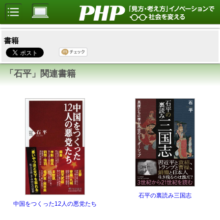
書籍
「石平」関連書籍
石平の裏読み三国志
中国をつくった12人の悪党たち