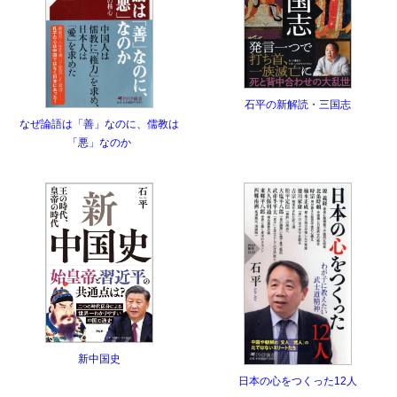
石平の新解読・三国志
なぜ論語は「善」なのに、儒教は
「悪」なのか
新中国史
日本の心をつくった12人