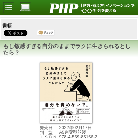
書籍
もし敏感すぎる自分のままでラクに生きられるとし
たら？
2022年02月17日
発売日
A5判変型並製
判 型
978-4-569-85166-2
ＩＳＢＮ