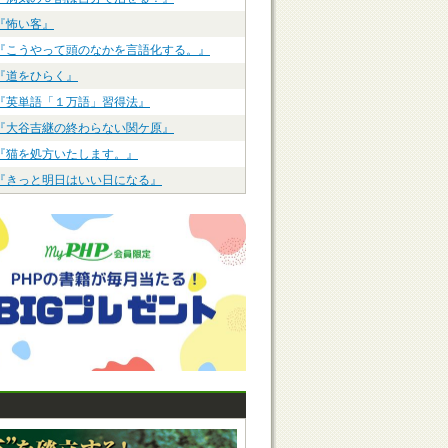
『怖い客』
『こうやって頭のなかを言語化する。』
『道をひらく』
『英単語「１万語」習得法』
『大谷吉継の終わらない関ケ原』
『猫を処方いたします。』
『きっと明日はいい日になる』