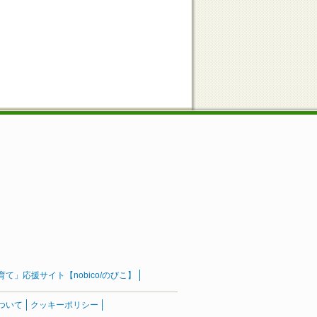
」応援サイト【nobico/のびこ】
ついて
クッキーポリシー