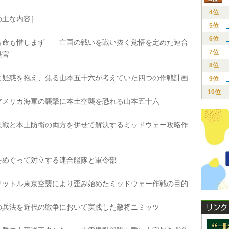
4位
主な内容］
5位
6位
命も惜しまず――亡国の戦いを戦い抜く覚悟を定めた連合
7位
長官
8位
疑惑を抱え、焦る山本五十六が考えていた四つの作戦計画
9位
10位
メリカ海軍の襲撃に本土空襲を恐れる山本五十六
戦と本土防衛の両方を併せて解決するミッドウェー攻略作
めぐって対立する連合艦隊と軍令部
ットル東京空襲により歪み始めたミッドウェー作戦の目的
兵法を近代の戦争において実践した敵将ニミッツ