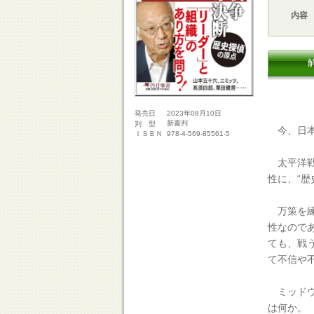
内容
2023年08月10日
発売日
新書判
判 型
今、日本
978-4-569-85561-5
ＩＳＢＮ
太平洋戦
性に、“歴
万策を練
性なので
ても、戦
て不信や
ミッドウ
は何か。