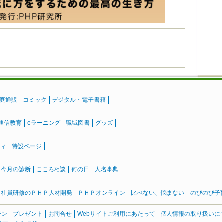
庭通販
コミック
デジタル・電子書籍
通信教育
eラーニング
職域図書
グッズ
ティ
特設ページ
』今月の診断
こころ相談
何の日
人名事典
社員研修のＰＨＰ人材開発
ＰＨＰオンライン
比べない、悩まない「のびのび子育て
ジン
プレゼント
お問合せ
Webサイトご利用にあたって
個人情報の取り扱いに