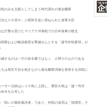
戦のみを主眼としてしまう時代遅れの連合艦隊
当なりや否や」と昭和天皇に尋ねられた海軍大臣
な打撃を受けたマリアナ沖海戦での日本海軍の敗北
部隊および輸送船団を撃滅せんとする「捷号作戦要領」が
る
滅するのは一片の命令書ではなく、人間そのものである
ちは相互不信を抱きながら連合艦隊消滅を覚悟する決戦に
ーサー元帥はレイテ島に上陸し、豊田大将は「捷一号作
の命令を公布した
「戦いの最終裁決者」であり、作戦の成否は「指揮官」そ