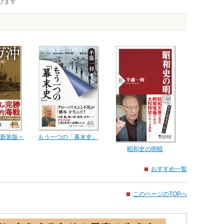
びます
新装版＞
もう一つの「幕末史」
昭和史の明暗
おすすめ一覧
このページのTOPへ