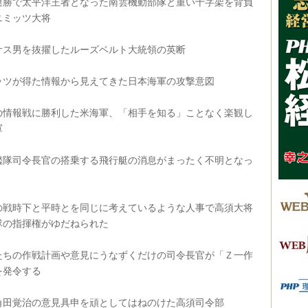
勝で太平洋王者となった南雲機動部隊と重い十字架を背負
ニミッツ大将
ス男を抜擢したルーズベルト大統領の英断
ツが得た情報から見えてきた日本海軍の攻撃意図
情報戦に勝利した米海軍、「相手を知る」ことなく楽観し
軍
隊司令長官の搭乗する飛行艇の消息がまったく不明となっ
戦時下と平時とを同じに考えているような人事で高須大将
隊の指揮権がゆだねられた
ちの作戦計画や意見にうなずくだけの司令長官が「Ｚ一作
を発令する
田覚治の意見具申を頑としてはねのけた高須司令部