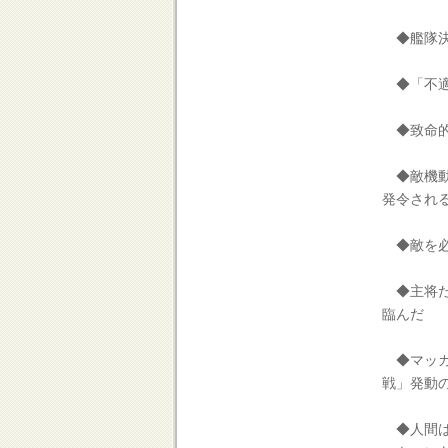
◆艦隊決
◆「不適
◆致命的
◆敵機動
発令され
◆敵を必
◆主将た
臨んだ
◆マッカ
戦」発動
◆人間は