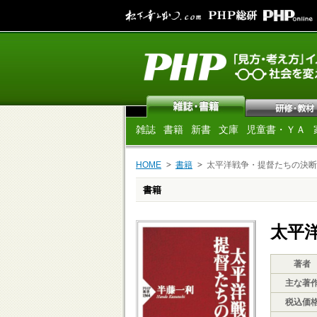
雑誌
書籍
新書
文庫
児童書・ＹＡ
HOME
書籍
太平洋戦争・提督たちの決断
書籍
太平
著者
主な著
税込価