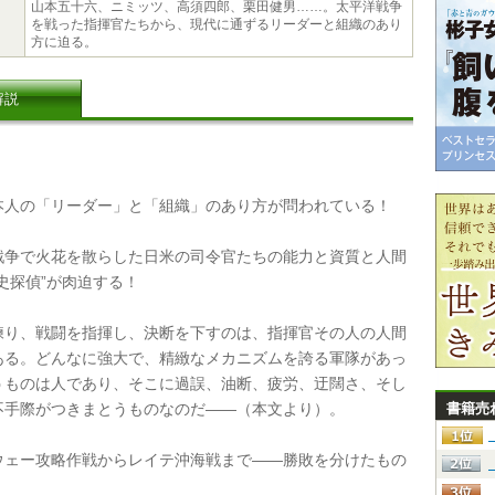
山本五十六、ニミッツ、高須四郎、栗田健男……。太平洋戦争
を戦った指揮官たちから、現代に通ずるリーダーと組織のあり
方に迫る。
解説
人の「リーダー」と「組織」のあり方が問われている！
争で火花を散らした日米の司令官たちの能力と資質と人間
史探偵”が肉迫する！
り、戦闘を指揮し、決断を下すのは、指揮官その人の人間
ある。どんなに強大で、精緻なメカニズムを誇る軍隊があっ
うものは人であり、そこに過誤、油断、疲労、迂闊さ、そし
不手際がつきまとうものなのだ――（本文より）。
書籍売
ェー攻略作戦からレイテ沖海戦まで――勝敗を分けたもの