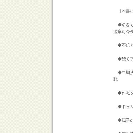
［本書の
◆名をも
艦隊司令
◆不信と
◆続くア
◆早期決
戦
◆作戦を
◆ドゥリ
◆孫子の