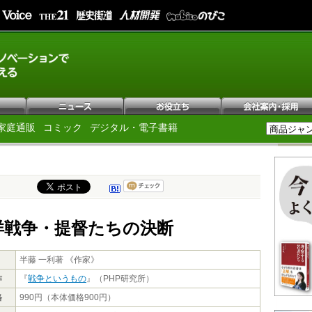
家庭通販
コミック
デジタル・電子書籍
洋戦争・提督たちの決断
半藤 一利著 《作家》
作
『
戦争というもの
』（PHP研究所）
格
990円（本体価格900円）