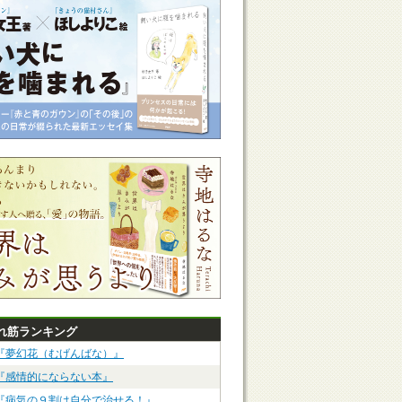
れ筋ランキング
『夢幻花（むげんばな）』
『感情的にならない本』
『病気の９割は自分で治せる！』