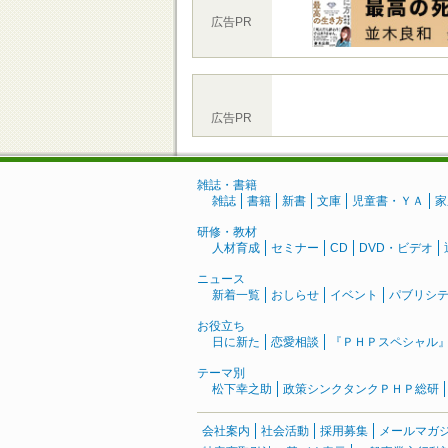
広告PR
広告PR
雑誌・書籍
雑誌
書籍
新書
文庫
児童書・ＹＡ
家
研修・教材
人材育成
セミナー
CD
DVD・ビデオ
ニュース
新着一覧
おしらせ
イベント
パブリシ
お役立ち
日に新た
恋愛相談
『ＰＨＰスペシャル
テーマ別
松下幸之助
政策シンクタンクＰＨＰ総研
会社案内
社会活動
採用募集
メールマガ