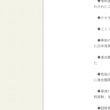
◆連戦連
わされた
◆テキサ
◆ニミッ
◆事前の
た日本海
◆連合艦
た
◆危急の
に連合艦
◆幕僚た
戦発動」
◆闘将角