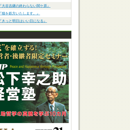
『大谷吉継の終わらない関ケ原』
『猫を処方いたします。』
『きっと明日はいい日になる』