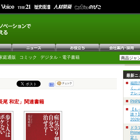
家庭通販
コミック
デジタル・電子書籍
最新ニ
福田
く。
ナレ
長尾 和宏」関連書籍
PH
【も
誰？
202
ドラ
Pri
定！