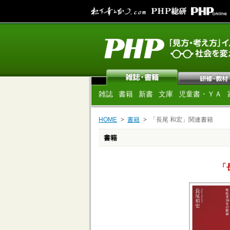
雑誌
書籍
新書
文庫
児童書・ＹＡ
HOME
書籍
「長尾 和宏」関連書籍
書籍
「