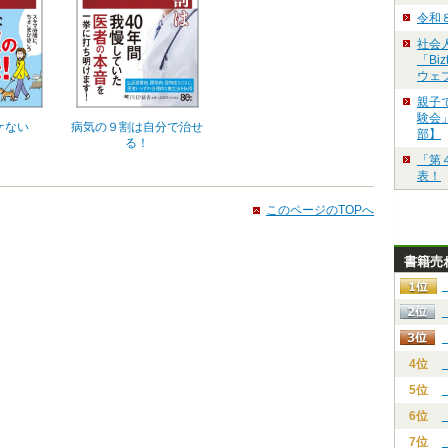
令和
社会
「Bi
ウェ
親子
験会」
ケない
病気の９割は自分で治せ
部】
る！
「第
表！
このページのTOPへ
書籍売
4位
5位
6位
7位