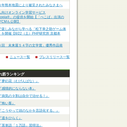
８年熊本地震により被災されたみなさまへ
人向けオンライン学習サービス
ztopia®」の提供を開始【「ぺこぱ」出演の
ブCMも公開】
で楽しみながら学べる「松下幸之助ゲーム体
を開催【8/22（土）PHP研究所 京都本
４回 未来屋５４字の文学賞」優秀作品発
ニュース一覧
プレスリリース一覧
れ筋ランキング
『夢幻花（むげんばな）』
『感情的にならない本』
『病気の９割は自分で治せる！』
『怖い客』
『こうやって頭のなかを言語化する。』
『道をひらく』
『英単語「１万語」習得法』