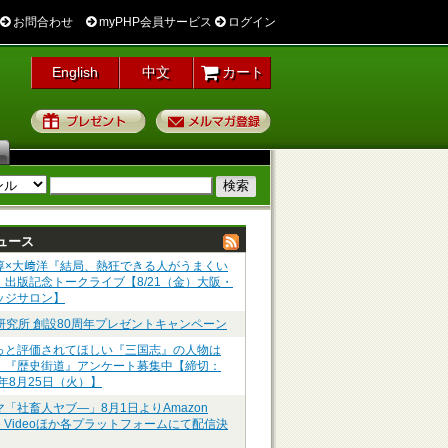
お問合わせ
myPHP会員サービス
ログイン
English
中文
カート
プレゼント
メルマガ登録
ュース
淳×大﨑洋『結局、熱狂できる人がうまくい
』出版記念トークライブ【8/21（金）大阪・
ッジサロン】
P研究所 創設80周年プレゼントキャンペーン
っと評価されてほしい『三国志』の人物は
】『歴史街道』アンケート募集中【締切：
6年8月25日（火）】
マ「社畜人ヤブ―」8月1日よりAmazon
me Videoほか各プラットフォームにて配信決