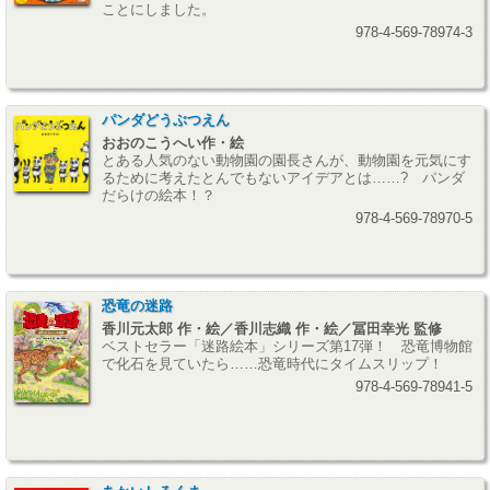
ことにしました。
978-4-569-78974-3
パンダどうぶつえん
おおのこうへい作・絵
とある人気のない動物園の園長さんが、動物園を元気にす
るために考えたとんでもないアイデアとは……? パンダ
だらけの絵本！？
978-4-569-78970-5
恐竜の迷路
香川元太郎 作・絵／香川志織 作・絵／冨田幸光 監修
ベストセラー「迷路絵本」シリーズ第17弾！ 恐竜博物館
で化石を見ていたら……恐竜時代にタイムスリップ！
978-4-569-78941-5