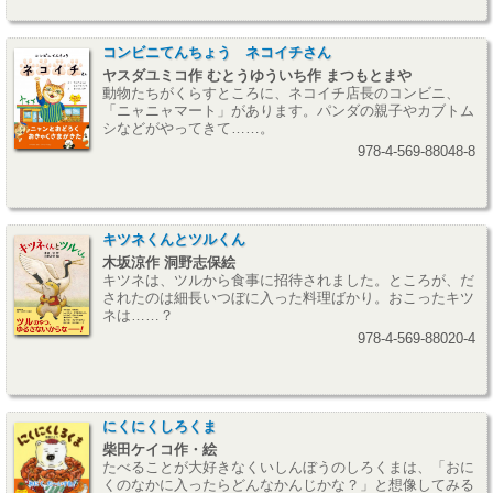
コンビニてんちょう ネコイチさん
ヤスダユミコ作 むとうゆういち作 まつもとまや
動物たちがくらすところに、ネコイチ店長のコンビニ、
「ニャニャマート」があります。パンダの親子やカブトム
シなどがやってきて……。
978-4-569-88048-8
キツネくんとツルくん
木坂涼作 洞野志保絵
キツネは、ツルから食事に招待されました。ところが、だ
されたのは細長いつぼに入った料理ばかり。おこったキツ
ネは……？
978-4-569-88020-4
にくにくしろくま
柴田ケイコ作・絵
たべることが大好きなくいしんぼうのしろくまは、「おに
くのなかに入ったらどんなかんじかな？」と想像してみる