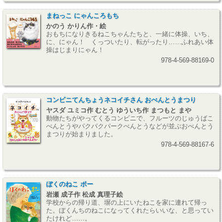
まねっこ にゃんころもち
かのう かりん作・絵
おもちになりきるねこちゃんたちと、一緒に体操、いち、
に、にゃん！ くっついたり、転がったり……ふれあい体
操はじまりにゃん！
978-4-569-88169-0
コンビニてんちょうネコイチさん おべんとうまつり
ヤスダ ユミコ作 むとう ゆういち作 まつもと まや
動物たちがやってくるコンビニで、フルーツのじゅうばこ
べんとうやパクパクパークべんとうなどが並ぶおべんとう
まつりが始まりました。
978-4-569-88167-6
ぼくのねこ ポー
岩瀬 成子作 松成 真理子絵
学校からの帰り道、塀の上にいたねこを家に連れて帰っ
た。ぼくんちのねこになってくれたらいいな、と思ってい
たけれど……。