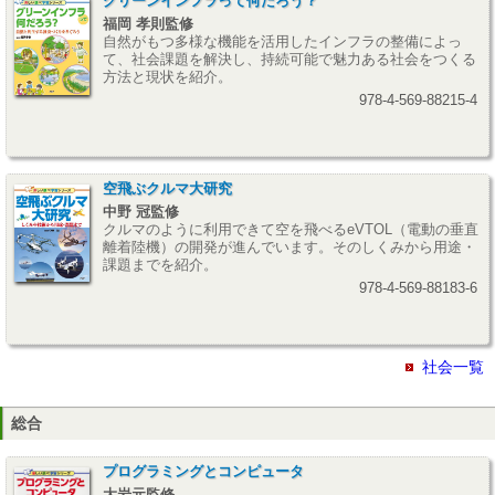
グリーンインフラって何だろう？
福岡 孝則監修
自然がもつ多様な機能を活用したインフラの整備によっ
て、社会課題を解決し、持続可能で魅力ある社会をつくる
方法と現状を紹介。
978-4-569-88215-4
空飛ぶクルマ大研究
中野 冠監修
クルマのように利用できて空を飛べるeVTOL（電動の垂直
離着陸機）の開発が進んでいます。そのしくみから用途・
課題までを紹介。
978-4-569-88183-6
社会一覧
総合
プログラミングとコンピュータ
大岩元監修