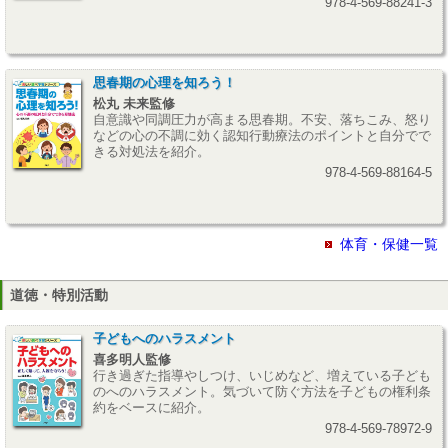
978-4-569-88241-3
思春期の心理を知ろう！
松丸 未来監修
自意識や同調圧力が高まる思春期。不安、落ちこみ、怒り
などの心の不調に効く認知行動療法のポイントと自分でで
きる対処法を紹介。
978-4-569-88164-5
体育・保健一覧
道徳・特別活動
子どもへのハラスメント
喜多明人監修
行き過ぎた指導やしつけ、いじめなど、増えている子ども
のへのハラスメント。気づいて防ぐ方法を子どもの権利条
約をベースに紹介。
978-4-569-78972-9