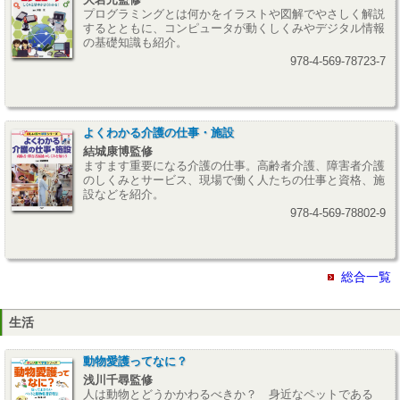
プログラミングとは何かをイラストや図解でやさしく解説
するとともに、コンピュータが動くしくみやデジタル情報
の基礎知識も紹介。
978-4-569-78723-7
よくわかる介護の仕事・施設
結城康博監修
ますます重要になる介護の仕事。高齢者介護、障害者介護
のしくみとサービス、現場で働く人たちの仕事と資格、施
設などを紹介。
978-4-569-78802-9
総合一覧
生活
動物愛護ってなに？
浅川千尋監修
人は動物とどうかかわるべきか？ 身近なペットである