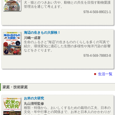
犬・猫とのつきあい方や、動物との共生を目指す動物愛護
管理法を通じて考えます。
978-4-569-88021-1
海辺の生きもの大探検！
川嶋一成著
生命のふるさと“海辺”の生きもののくらしを多くの写真で
紹介。環境変化に適応した生態の多様性や海洋汚染の影響
などをさぐります。
978-4-569-78883-8
生活一覧
家庭・技術家庭
お米の大研究
丸山清明監修
種類・特徴から、おいしくするための栽培の工夫、日本の
文化・年中行事との関係まで、お米と日本人のかかわりが