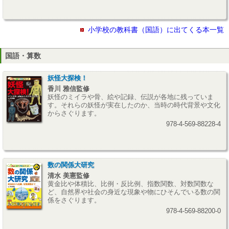
小学校の教科書（国語）に出てくる本一覧
国語・算数
妖怪大探検！
香川 雅信監修
妖怪のミイラや骨、絵や記録、伝説が各地に残っていま
す。それらの妖怪が実在したのか、当時の時代背景や文化
からさぐります。
978-4-569-88228-4
数の関係大研究
清水 美憲監修
黄金比や体積比、比例・反比例、指数関数、対数関数な
ど、自然界や社会の身近な現象や物にひそんでいる数の関
係をさぐります。
978-4-569-88200-0