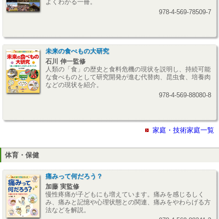
よくわかる一冊。
978-4-569-78509-7
未来の食べもの大研究
石川 伸一監修
人類の「食」の歴史と食料危機の現状を説明し、持続可能
な食べものとして研究開発が進む代替肉、昆虫食、培養肉
などの現状を紹介。
978-4-569-88080-8
家庭・技術家庭一覧
体育・保健
痛みって何だろう？
加藤 実監修
慢性疼痛が子どもにも増えています。痛みを感じるしく
み、痛みと記憶や心理状態との関連、痛みをやわらげる方
法などを解説。