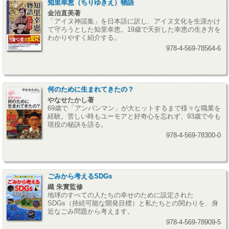
知里幸恵（ちりゆきえ）物語
金治直美著
「アイヌ神謡集」を日本語に訳し、アイヌ文化を生涯かけ
て守ろうとした知里幸恵。19歳で夭折した幸恵の生き方を
わかりやすく紹介する。
978-4-569-78564-6
何のために生まれてきたの？
やなせたかし著
69歳で「アンパンマン」が大ヒットするまで様々な職業を
経験。苦しい時もユーモアと好奇心を忘れず、93歳で今も
現役の秘訣を語る。
978-4-569-78300-0
ごみから考えるSDGs
織 朱實監修
地球のすべての人たちの幸せのために設定された
SDGs（持続可能な開発目標）と私たちとの関わりを、身
近なごみ問題から考えます。
978-4-569-78909-5