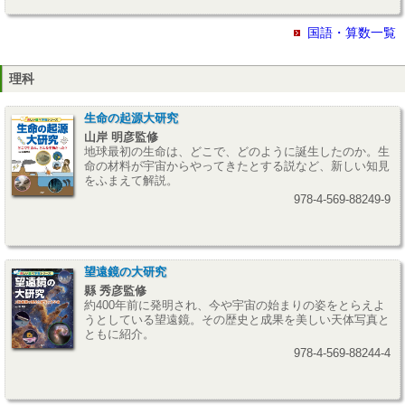
国語・算数一覧
理科
生命の起源大研究
山岸 明彦監修
地球最初の生命は、どこで、どのように誕生したのか。生
命の材料が宇宙からやってきたとする説など、新しい知見
をふまえて解説。
978-4-569-88249-9
望遠鏡の大研究
縣 秀彦監修
約400年前に発明され、今や宇宙の始まりの姿をとらえよ
うとしている望遠鏡。その歴史と成果を美しい天体写真と
ともに紹介。
978-4-569-88244-4