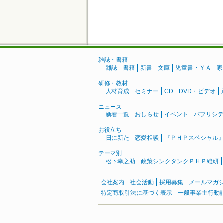
雑誌・書籍
雑誌
書籍
新書
文庫
児童書・ＹＡ
家
研修・教材
人材育成
セミナー
CD
DVD・ビデオ
ニュース
新着一覧
おしらせ
イベント
パブリシ
お役立ち
日に新た
恋愛相談
『ＰＨＰスペシャル
テーマ別
松下幸之助
政策シンクタンクＰＨＰ総研
会社案内
社会活動
採用募集
メールマガ
特定商取引法に基づく表示
一般事業主行動