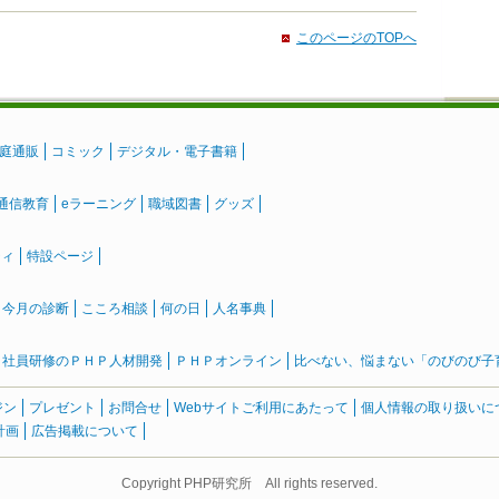
このページのTOPへ
庭通販
コミック
デジタル・電子書籍
通信教育
eラーニング
職域図書
グッズ
ティ
特設ページ
』今月の診断
こころ相談
何の日
人名事典
社員研修のＰＨＰ人材開発
ＰＨＰオンライン
比べない、悩まない「のびのび子育て
ジン
プレゼント
お問合せ
Webサイトご利用にあたって
個人情報の取り扱いに
計画
広告掲載について
Copyright PHP研究所 All rights reserved.