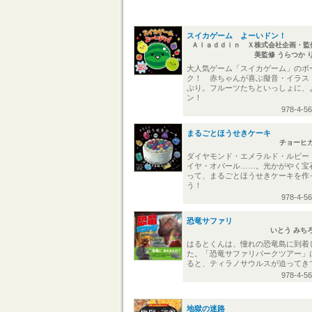
スイカゲーム よーいドン！
Ａｌａｄｄｉｎ Ｘ株式会社企画・監修
美監修 うらつか 
大人気ゲーム「スイカゲーム」のボ
ク！ 赤ちゃんが喜ぶ擬音・イラス
ぷり。フルーツたちといっしょに、
ン！
978-4-5
まるごとほうせきケーキ
チョーヒ
ダイヤモンド・エメラルド・ルビー
イヤ・オパール……。光かがやく宝
って、まるごとほうせきケーキを作
う！
978-4-5
恐竜サファリ
いとう みち
はるとくんは、憧れの恐竜島に到着
た。「恐竜サファリパークツアー」
ると、ティラノサウルスが迫ってきて
978-4-5
地獄の迷路