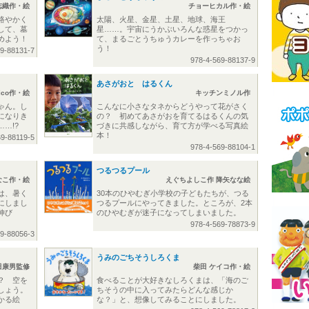
志織作・絵
チョーヒカル作・絵
路やかく
太陽、火星、金星、土星、地球、海王
して、墓
星……。宇宙にうかぶいろんな惑星をつかっ
めよう！
て、まるごとうちゅうカレーを作っちゃお
う！
69-88131-7
978-4-569-88137-9
あさがおと はるくん
rico作・絵
キッチンミノル作
ゃん。し
こんなに小さなタネからどうやって花がさく
になりき
の？ 初めてあさがおを育てるはるくんの気
…!?
づきに共感しながら、育て方が学べる写真絵
本！
69-88119-5
978-4-569-88104-1
つるつるプール
なこ作・絵
えぐちよしこ作 降矢なな絵
は、暑く
30本のひやむぎ小学校の子どもたちが、つる
にしまし
つるプールにやってきました。ところが、2本
伸び
のひやむぎが迷子になってしまいました。
978-4-569-78873-9
69-88056-3
うみのごちそうしろくま
田康男監修
柴田 ケイコ作・絵
？ 空を
食べることが大好きなしろくまは、「海のご
しょう。
ちそうの中に入ってみたらどんな感じか
かる絵
な？」と、想像してみることにしました。