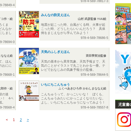
978-4-569-78817-3
69-78849-4
みんなの防災えほん
イコ作・絵
山村 武彦監修 YUU絵
ろくま
地震が起こった時、台風がくる時、火事が起
どんなか
こった時、どうしたらいいんだろう？ 具体
にしまし
例をまじえながら学んでみよう！
978-4-569-78686-5
69-78694-0
天気のふしぎえほん
まななえ絵
斉田季実治監修
て、ほん
天気の基本から異常気象、天気予報まで、天
のおにに
気のことがイラストで丸ごとわかる一冊。テ
レビでおなじみの気象予報士の監修。
69-78668-1
978-4-569-78644-5
いちにちこんちゅう
太郎作・絵
ふくべあきひろ作 かわしまななえ絵
獄の迷
こんちゅうって、かっこいいな！ ぼくも、
い！ 4ペ
こんちゅうみたいにかっこよくなりたいな。
載。
よし、いちにちこんちゅうになってみよう！
児童書
69-78568-4
978-4-569-78557-8
<
1
2
>