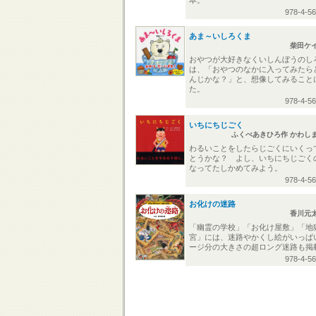
本。
978-4-5
あま～いしろくま
柴田ケ
おやつが大好きなくいしんぼうのし
は、「おやつのなかに入ってみたら
んじかな？」と、想像してみること
た。
978-4-5
いちにちじごく
ふくべあきひろ作 かわし
わるいことをしたらじごくにいくっ
とうかな？ よし、いちにちじごく
なってたしかめてみよう。
978-4-5
お化けの迷路
香川元
「幽霊の学校」「お化け屋敷」「地
宮」には、迷路やかくし絵がいっぱ
ージ分の大きさの超ロング迷路も掲
978-4-5