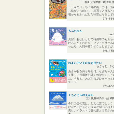
香川 元太郎作・絵 香川 
「三途の川」や「針の山」には、迷
し絵がいっぱい！ 墓石をとりもど
場からあふれだした幽霊たちをしず
978-4-5
もふちゃん
se
見習いおばけとして特訓中のもふち
げみにかくれたり、ソフトクリーム
ったり、人間を驚かそうとしますが…
978-4-5
およいでいえにかえりたい
おかもと か
あさがおを持ち帰る日。なぎちゃん
て重くて掲示板の隣で休憩すること
た。すると、あさがおがひゅーっと
て…!?
978-4-5
くもとそらのえほん
五十嵐美和子作・絵 武
今日の空の雲は、どんな雲でしょう
ながめてなんという雲か調べてみま
美しいイラストで雲の形と名前がわ