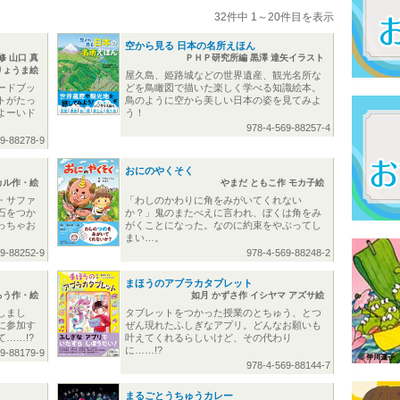
32件中 1～20件目を表示
空から見る 日本の名所えほん
 山口 真
ＰＨＰ研究所編 黒澤 達矢イラスト
りょうま絵
屋久島、姫路城などの世界遺産、観光名所な
ードブッ
どを鳥瞰図で描いた楽しく学べる知識絵本。
トがたっ
鳥のように空から美しい日本の姿を見てみよ
よーいド
う！
978-4-569-88257-4
69-88278-9
おにのやくそく
カル作・絵
やまだ ともこ作 モカ子絵
・サファ
「わしのかわりに角をみがいてくれない
石をつか
か？」鬼のまたべえに言われ、ぼくは角をみ
っちゃお
がくことになった。なのに約束をやぶってし
まい…。
69-88252-9
978-4-569-88248-2
まほうのアブラカタブレット
ろう作・絵
如月 かずさ作 イシヤマ アズサ絵
しまし
タブレットをつかった授業のとちゅう、とつ
に参加す
ぜん現れたふしぎなアプリ。どんなお願いも
……!?
叶えてくれるらしいけど、その代わり
に……!?
69-88179-9
978-4-569-88144-7
まるごとうちゅうカレー