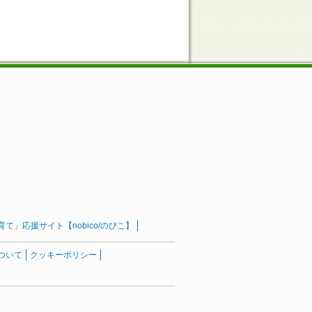
」応援サイト【nobico/のびこ】
ついて
クッキーポリシー