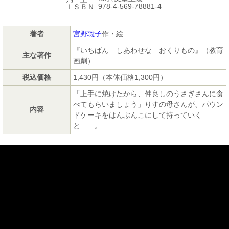
978-4-569-78881-4
ＩＳＢＮ
著者
宮野聡子
作・絵
『いちばん しあわせな おくりもの』（教育
主な著作
画劇）
税込価格
1,430円（本体価格1,300円）
「上手に焼けたから、仲良しのうさぎさんに食
べてもらいましょう」りすの母さんが、パウン
内容
ドケーキをはんぶんこにして持っていく
と……。