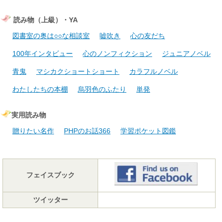
読み物（上級）・YA
図書室の奥は○○な相談室
嘘吹き
心の友だち
100年インタビュー
心のノンフィクション
ジュニアノベル
青鬼
マシカクショートショート
カラフルノベル
わたしたちの本棚
烏羽色のふたり
単発
実用読み物
贈りたい名作
PHPのお話366
学習ポケット図鑑
フェイスブック
ツイッター