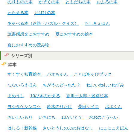
のりものの本
かぞくの本
ともだちの本
おふろの本
わらえる本
おばけの本
あそべる本（迷路・パズル・クイズ）
ちしきえほん
読書感想文におすすめ
夏におすすめの絵本
夏におすすめの読み物
シリーズ別
絵本
すくすく知育絵本
パオちゃん
ことばあそびブック
なないろえほん
ちがうのど～れだ？
ねむいねむいねずみ
まめうし
10ぴきのかえる
香川元太郎・迷路絵本
ヨシタケシンスケ
鈴木のりたけ
柴田ケイコ
ポポくん
おいしいもり
いちにち
10かいだて
おおのこうへい
はしる！新幹線
さいとうしのぶのおはなし
にこにこえほん