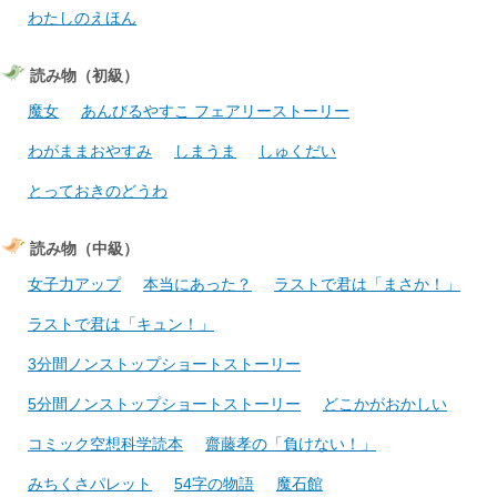
わたしのえほん
読み物（初級）
魔女
あんびるやすこ フェアリーストーリー
わがままおやすみ
しまうま
しゅくだい
とっておきのどうわ
読み物（中級）
女子力アップ
本当にあった？
ラストで君は「まさか！」
ラストで君は「キュン！」
3分間ノンストップショートストーリー
5分間ノンストップショートストーリー
どこかがおかしい
コミック空想科学読本
齋藤孝の「負けない！」
みちくさパレット
54字の物語
魔石館