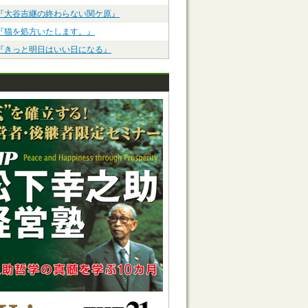
『大谷吉継の終わらない関ケ原』
『猫を処方いたします。』
『きっと明日はいい日になる』