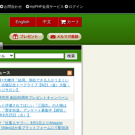
お問合わせ
myPHP会員サービス
ログイン
English
中文
カート
プレゼント
メルマガ登録
ュース
淳×大﨑洋『結局、熱狂できる人がうまくい
』出版記念トークライブ【8/21（金）大阪・
ッジサロン】
P研究所 創設80周年プレゼントキャンペーン
っと評価されてほしい『三国志』の人物は
】『歴史街道』アンケート募集中【締切：
6年8月25日（火）】
マ「社畜人ヤブ―」8月1日よりAmazon
me Videoほか各プラットフォームにて配信決