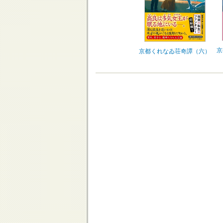
京
京都くれなゐ荘奇譚（六）