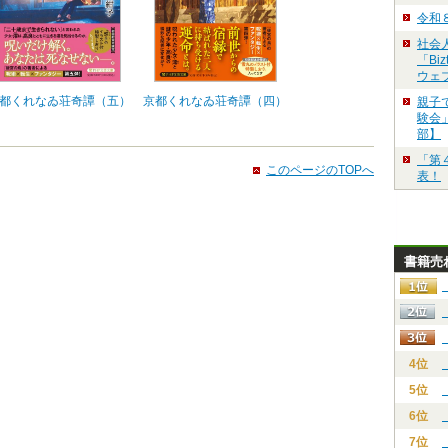
令和
社会
「Bi
ウェ
都くれなゐ荘奇譚（五）
京都くれなゐ荘奇譚（四）
親子
験会」
部】
「第
このページのTOPへ
表！
書籍売
4位
5位
6位
7位