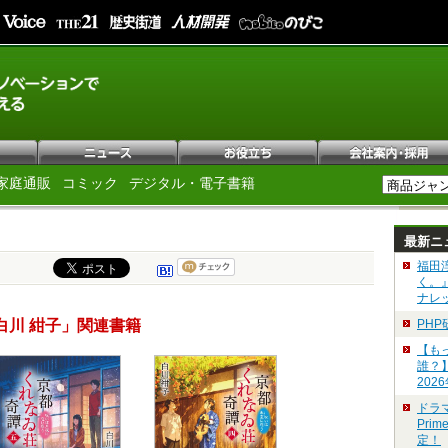
家庭通販
コミック
デジタル・電子書籍
最新ニ
福田
く。
ナレ
白川 紺子」関連書籍
PH
【も
誰？
202
ドラ
Pri
定！