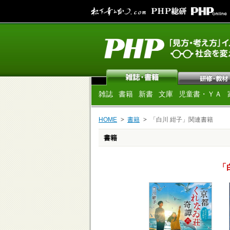
雑誌
書籍
新書
文庫
児童書・ＹＡ
HOME
書籍
「白川 紺子」関連書籍
書籍
「