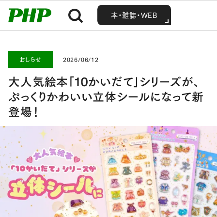
MENU
MENU
Home
お知らせ・最新情報
おしらせ
大人気絵本「10かいだて」シリーズが、ぷっくりかわいい立体シールになって新登場！
本・雑誌・WEB
本・雑誌・WEB
おしらせ
2026/06/12
大人気絵本「10かいだて」シリーズが、
ぷっくりかわいい立体シールになって新
登場！