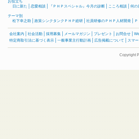
お役立ち
日に新た
恋愛相談
『ＰＨＰスペシャル』今月の診断
こころ相談
何の
テーマ別
松下幸之助
政策シンクタンクＰＨＰ総研
社員研修のＰＨＰ人材開発
Ｐ
会社案内
社会活動
採用募集
メールマガジン
プレゼント
お問合せ
W
特定商取引法に基づく表示
一般事業主行動計画
広告掲載について
スマー
Copyright 