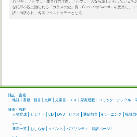
1954年、ノルウェー生まれの作家。ノルウェー人なら誰もが知っている“犯
な犯罪小説に贈られる「ガラスの鍵」賞（Glass Key Award）を受賞し
訳・出版され、各国でベストセラーとなる。
雑誌・書籍
雑誌
書籍
新書
文庫
児童書・ＹＡ
家庭通販
コミック
デジタル・
研修・教材
人材育成
セミナー
CD
DVD・ビデオ
通信教育
eラーニング
職域図
ニュース
新着一覧
おしらせ
イベント
パブリシティ
特設ページ