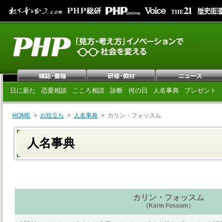
日に新た
恋愛相談
こころ相談
診断
何の日
人名事典
プレゼント
HOME
お役立ち
人名事典
カリン・フォッスム
人名事典
カリン・フォッスム
（Karin Fossum）