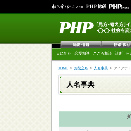
日に新た
恋愛相談
こころ相談
診断
何
HOME
お役立ち
人名事典
ダイアナ
人名事典
ダ