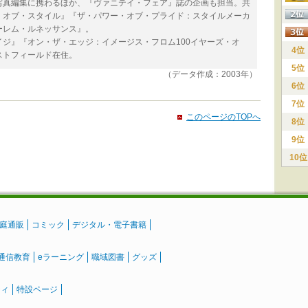
写真編集に携わるほか、『ヴァニテイ・フェア』誌の企画も担当。共
・オブ・スタイル』『ザ・パワー・オブ・プライド：スタイルメーカ
ーレム・ルネッサンス』。
ジ』『オン・ザ・エッジ：イメージス・フロム100イヤーズ・オ
4位
ストフィールド在住。
5位
（データ作成：2003年）
6位
7位
このページのTOPへ
8位
9位
10位
庭通販
コミック
デジタル・電子書籍
通信教育
eラーニング
職域図書
グッズ
ティ
特設ページ