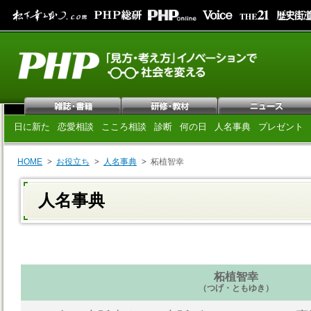
日に新た
恋愛相談
こころ相談
診断
何の日
人名事典
プレゼント
HOME
お役立ち
人名事典
柘植智幸
人名事典
柘植智幸
（つげ・ともゆき）