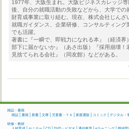
1977年、大阪生まれ。大阪ビジネスカレッジ
後、自分の就職活動の失敗などから、大学での
財育成事業に取り組む。現在、株式会社じんざ
就職ガイダンス、企業研修、コンサルティング
でも活躍。
著書に『一瞬で、即戦力になれる本』（経済界
部下に届かないか』（あさ出版）『採用崩壊！
見捨てられる会社』（同友館）などがある。
雑誌・書籍
雑誌
書籍
新書
文庫
児童書・ＹＡ
家庭通販
コミック
デジタル・
研修・教材
人材育成
セミナー
CD
DVD・ビデオ
通信教育
eラーニング
職域図