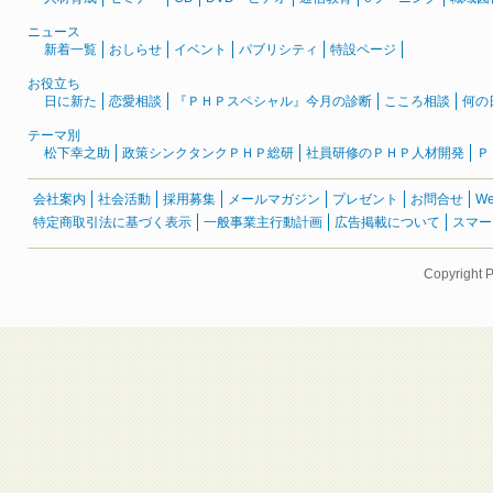
ニュース
新着一覧
おしらせ
イベント
パブリシティ
特設ページ
お役立ち
日に新た
恋愛相談
『ＰＨＰスペシャル』今月の診断
こころ相談
何の
テーマ別
松下幸之助
政策シンクタンクＰＨＰ総研
社員研修のＰＨＰ人材開発
Ｐ
会社案内
社会活動
採用募集
メールマガジン
プレゼント
お問合せ
W
特定商取引法に基づく表示
一般事業主行動計画
広告掲載について
スマー
Copyright 