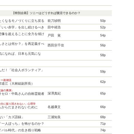
【特別企画】ソニーはどうすれば復活できるのか？
たくなるモノづくりに立ち戻る
前刀禎明
50p
「いい赤字」を出し続けるべき
田中靖浩
52p
想像を超えることに全力を傾け
戸田 覚
54p
しさとは何か？」を再定義すべ
西田宗千佳
56p
気になれば、日本も元気にな
58p
んだ！「社会人ボランティア」
59p
ャー新潮流
62p
部道江（大林組副所長）
世論の裏側」
深澤真紀
65p
オセロ・中島さんの自称霊能者
自分に振り回されない」心理学
名越康文
66p
人からだまされないために
ない「カズ語録」
三浦知良
68p
「一人ぼっち」を怖がるのか？
71p
イバル時代」の生き残り戦略
74p