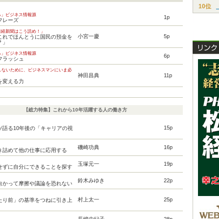
10位
る」ビジネス情報源
1p
フレーズ
日経新聞はこう読め！」
小宮一慶
5p
これでほんとうに国民の預金を
？」
る」ビジネス情報源
6p
フラッシュ
しないために、ビジネスマンにいま必
神田昌典
11p
を変える力
【総力特集】これから10年活躍する人の働き方
15p
が語る10年後の「キャリアの視
磯崎功典
16p
き詰めて他の仕事に応用する
玉塚元一
19p
せずに自分にできることを探す
鈴木みゆき
22p
向かって摩擦や議論を恐れない
村上太一
25p
たり前」の基準をつねに引き上