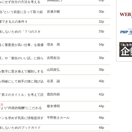
長嶋由紀子
28p
みにせず自分の方法を考える
岩瀬大輔
30p
きる”という前提に立って取り組
活躍できる人の条件４
32p
33p
後悔しないための「７つのスキ
理央 周
34p
低く重要度が高い仕事」を最優
吉岡友治
36p
葉」や「都合のいい話」に頼ら
山田政弘
38p
を数字に置き換えて棚卸しする
谷原 誠
40p
を明確にして相手の懐に飛び込
鹿田尚樹
42p
「第２のタイトル」を考えて読
ン力
榎本博明
44p
”より“内発的報酬”にこだわる
平野敦士カール
46p
ーンを求めず気長に情報提供す
後悔しないためのブックガイド
48p