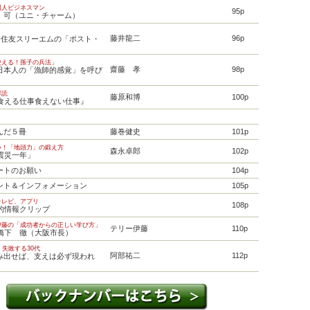
国人ビジネスマン
95p
 可（ユニ・チャーム）
あり
藤井龍二
96p
 ［住友スリーエムの「ポスト・
使える！孫子の兵法」
齋藤 孝
98p
日本人の「漁師的感覚」を呼び
解読
藤原和博
100p
に食える仕事食えない仕事』
んだ５冊
藤巻健史
101p
い！「地頭力」の鍛え方
森永卓郎
102p
震災一年」
ートのお願い
104p
ント＆インフォメーション
105p
テレビ、アプリ
108p
』的情報クリップ
伊藤の「成功者からの正しい学び方」
テリー伊藤
110p
「橋下 徹（大阪市長）
・失敗する30代
阿部祐二
112p
み出せば、支えは必ず現われ