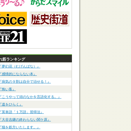
れ筋ランキング
『夢幻花（むげんばな）』
『感情的にならない本』
『病気の９割は自分で治せる！』
『怖い客』
『こうやって頭のなかを言語化する。』
『道をひらく』
『英単語「１万語」習得法』
『大谷吉継の終わらない関ケ原』
『猫を処方いたします。』