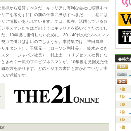
は目標から逆算すべきだ、キャリアに有利な会社に転職すべ
ャリアを考えずに目の前の仕事に没頭すべきだ……。巷には
ャリア情報があふれています。では、現在、活躍している各
ビジネスマンたちはどのようにキャリアを築いてきたのでし
た、10年後に後悔しないために、30～40代のビジネスマン
う視点で働けばよいのでしょうか。本特集では、神田昌典
ンサルタント）、玉塚元一（ローソン副社長）、鈴木みゆき
トスター・ジャパン社長）、村上太一（リブセンス社長）な
書籍売
をときめく一流のプロビジネスマンが、10年後を見据えた仕
り組み方を語ります。どのビジネス書にも書かれていない実
イスが満載です。
4位
ト
5位
6位
7位
8位
9位
目次