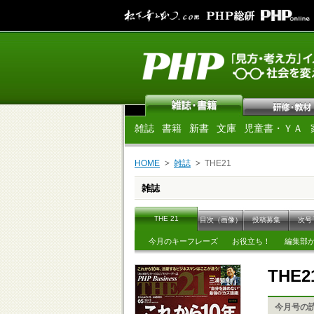
雑誌
書籍
新書
文庫
児童書・ＹＡ
HOME
雑誌
THE21
雑誌
THE 21
目次（画像）
投稿募集
次号
今月のキーフレーズ
お役立ち！
編集部
THE2
今月号の