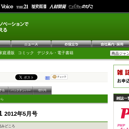
家庭通販
コミック
デジタル・電子書籍
予告
バックナンバー
増刊号
雑誌一
から
1
2012年5月号
読みどころ