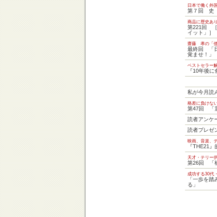
日本で働く外
第７回 史
商品に歴史
第221回
イット」］
齋藤 孝の「
最終回 「
覚ませ！」
ベストセラー
『10年後
私が今月読
格差に負けな
第47回 「
読者アンケ
読者プレゼ
映画、音楽、
『THE21
天才・テリー
第26回 
成功する30代
「一歩を踏
る」