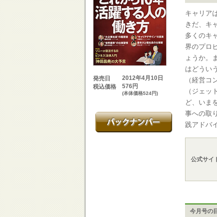
キャリア
きだ、キ
多くのキ
界のプロ
ょうか。ま
はどうい
2012年4月10日
発売日
（経営コ
576円
税込価格
（ジェッ
(本体価格524円)
ど、いま
事への取
践アドバ
公式サイ
今月号の