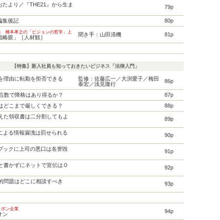
たより／『THE21』から生ま
79p
編集後記
80p
長 橋本孝之の「ビジョンの哲学」上
聞き手：山田清機
81p
戦略眼」［人材観］
【特集】新入社員も知っておきたいビジネス「法律入門」
護を理由に転勤を拒否できる
監修：佐藤広一／大渕愛子／梅田
86p
泰宏／浅見隆行
Cの点数で降格はあり得るか？
87p
導はどこまで厳しくできる？
88p
超えた領収書は二分割してもよ
89p
スによる情報漏洩は罰せられる
90p
スブックに上司の悪口は名誉毀
91p
品と書かずにネットで宣伝はＯ
92p
法的問題はどこに相談すべき
93p
ッポン企業
94p
オン