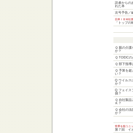
読者からのお
れた本
次号予告／
日本ＩＢＭ社
「トップの
Ｑ 親の介
か？
Ｑ TOEI
Ｑ 部下指
Ｑ 予算を
い？
Q ウイル
か？
Q フェイ
損？
Ｑ 自社製
Ｋ？
Ｑ 会社の
か？
世界を狙うニ
第７回 イ