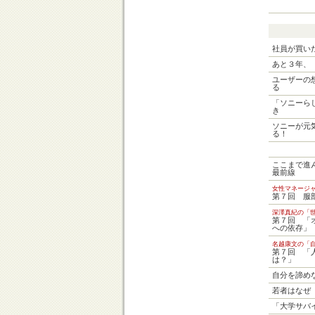
社員が買い
あと３年、
ユーザーの
る
「ソニーら
き
ソニーが元
る！
ここまで進
最前線
女性マネージ
第７回 服
深澤真紀の「
第７回 「
への依存」
名越康文の「
第７回 「
は？」
自分を諦め
若者はなぜ
「大学サバ