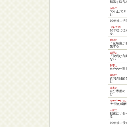
指示を鵜呑
行動力
“やればで
む
10年後に
〈第２部〉
10年後に
ル」
時間力
「緊急度が
先する
論理力
「便利な言
ない
数字力
自分の仕事
質問力
質問の目的
む
読書力
自分専用の
む
モチベーショ
“外発的報酬
人脈力
拙速にリタ
る
10年後に