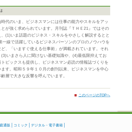
とは
時代のいま、ビジネスマンには仕事の能力やスキルをアッ
ことが強く求められています。月刊誌『ＴＨＥ21』ではその
え、(1)いま話題のビジネス・スキルをやさしく解説するとと
2)第一線で活躍しているビジネスパーソンのプロのノウハウを
など、「いますぐ使える仕事術」が満載されています。それ
(3)いまさら人に聞けない基礎知識や、(4)最低限抑えてお
新トピックスも提供し、ビジネスマン必読の情報誌づくりを
います。昭和５９年１０月の創刊以来、ビジネスマンを中心
年齢層で大きな反響を呼んでいます。
このページのTOPへ
庭通販
コミック
デジタル・電子書籍