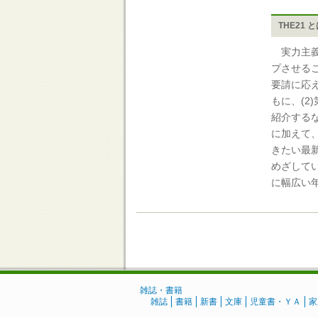
THE21 
実力主義
プさせる
要請に応
もに、(
紹介する
に加えて、
きたい最
めざして
に幅広い
雑誌・書籍
雑誌
書籍
新書
文庫
児童書・ＹＡ
家