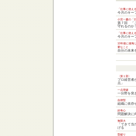
「仕事に使え
今月のキー
小宮一慶の「
第７回 「
守れるのか
「仕事に使え
今月のキー
10年後に後悔
要なこと
自分の未来
〈第１部〉
プロ経営者
点」
一点突破
一分野を突
自律型
組織に依存
好奇心
問題解決に
無限大
「できて当
げる
型破り