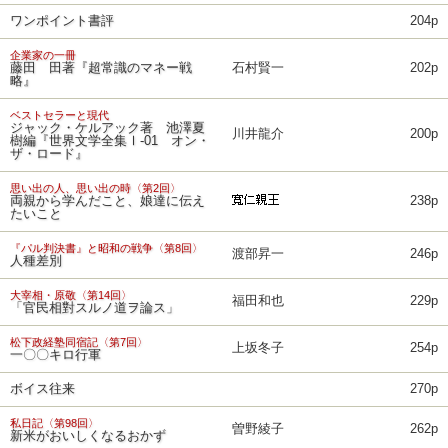
ワンポイント書評
204p
企業家の一冊
藤田 田著『超常識のマネー戦
石村賢一
202p
略』
ベストセラーと現代
ジャック・ケルアック著 池澤夏
川井龍介
200p
樹編『世界文学全集Ⅰ-01 オン・
ザ・ロード』
思い出の人、思い出の時〈第2回〉
両親から学んだこと、娘達に伝え
238p
たいこと
『パル判決書』と昭和の戦争〈第8回〉
渡部昇一
246p
人種差別
大宰相・原敬〈第14回〉
福田和也
229p
「官民相對スルノ道ヲ論ス」
松下政経塾同宿記〈第7回〉
上坂冬子
254p
一〇〇キロ行軍
ボイス往来
270p
私日記〈第98回〉
曽野綾子
262p
新米がおいしくなるおかず