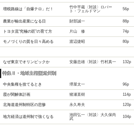
竹中平蔵〈対談〉ロバー
増税路線は「自爆テロ」だ！
56p
ト・フェルドマン
農業が輸出産業になる日
財部誠一
88p
トヨタ流“究極の匠”の育て方
片山 修
74p
モノづくりの質を日々高める
渡辺捷昭
80p
なぜ東京でオリンピックか
安藤忠雄〈対談〉竹村真一
132p
特集Ⅱ・地域主権型道州制
中央集権を捨てるとき
堺屋太一
96p
霞が関解体計画
猪瀬直樹
114p
北海道道州制特区の悲惨
永久寿夫
120p
池田弘一〈対談〉大久保尚
地方経済は道州制で強くなる
104p
武