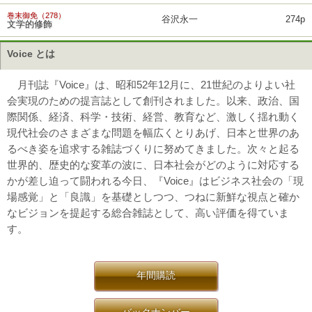
巻末御免（278）
谷沢永一
274p
文学的修飾
Voice とは
月刊誌『Voice』は、昭和52年12月に、21世紀のよりよい社
会実現のための提言誌として創刊されました。以来、政治、国
際関係、経済、科学・技術、経営、教育など、激しく揺れ動く
現代社会のさまざまな問題を幅広くとりあげ、日本と世界のあ
るべき姿を追求する雑誌づくりに努めてきました。次々と起る
世界的、歴史的な変革の波に、日本社会がどのように対応する
かが差し迫って闘われる今日、『Voice』はビジネス社会の「現
場感覚」と「良識」を基礎としつつ、つねに新鮮な視点と確か
なビジョンを提起する総合雑誌として、高い評価を得ていま
す。
年間購読