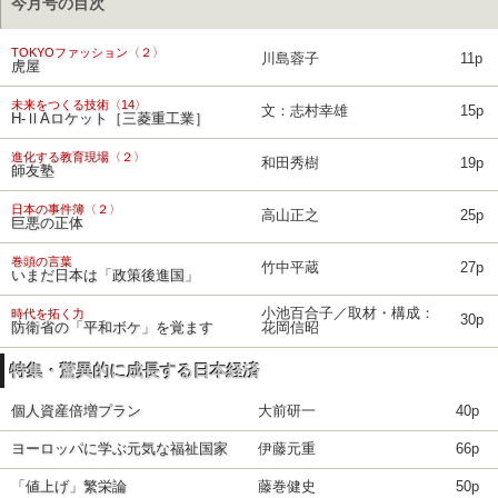
今月号の目次
TOKYOファッション〈２〉
川島蓉子
11p
虎屋
未来をつくる技術〈14〉
文：志村幸雄
15p
H-ⅡAロケット［三菱重工業］
進化する教育現場〈２〉
和田秀樹
19p
師友塾
日本の事件簿〈２〉
高山正之
25p
巨悪の正体
巻頭の言葉
竹中平蔵
27p
いまだ日本は「政策後進国」
小池百合子／取材・構成：
時代を拓く力
30p
防衛省の「平和ボケ」を覚ます
花岡信昭
特集・驚異的に成長する日本経済
個人資産倍増プラン
大前研一
40p
ヨーロッパに学ぶ元気な福祉国家
伊藤元重
66p
「値上げ」繁栄論
藤巻健史
50p