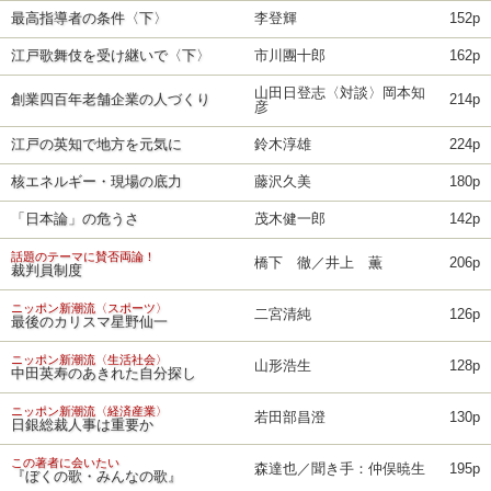
最高指導者の条件〈下〉
李登輝
152p
江戸歌舞伎を受け継いで〈下〉
市川團十郎
162p
山田日登志〈対談〉岡本知
創業四百年老舗企業の人づくり
214p
彦
江戸の英知で地方を元気に
鈴木淳雄
224p
核エネルギー・現場の底力
藤沢久美
180p
「日本論」の危うさ
茂木健一郎
142p
話題のテーマに賛否両論！
橋下 徹／井上 薫
206p
裁判員制度
ニッポン新潮流〈スポーツ〉
二宮清純
126p
最後のカリスマ星野仙一
ニッポン新潮流〈生活社会〉
山形浩生
128p
中田英寿のあきれた自分探し
ニッポン新潮流〈経済産業〉
若田部昌澄
130p
日銀総裁人事は重要か
この著者に会いたい
森達也／聞き手：仲俣暁生
195p
『ぼくの歌・みんなの歌』