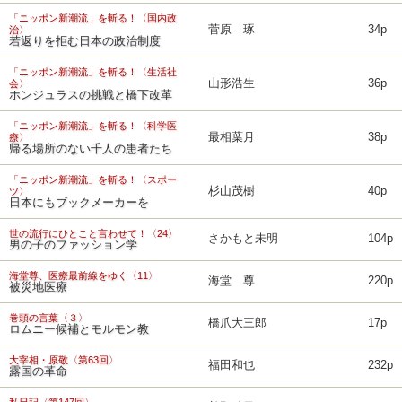
「ニッポン新潮流」を斬る！〈国内政
菅原 琢
34p
治〉
若返りを拒む日本の政治制度
「ニッポン新潮流」を斬る！〈生活社
山形浩生
36p
会〉
ホンジュラスの挑戦と橋下改革
「ニッポン新潮流」を斬る！〈科学医
最相葉月
38p
療〉
帰る場所のない千人の患者たち
「ニッポン新潮流」を斬る！〈スポー
杉山茂樹
40p
ツ〉
日本にもブックメーカーを
世の流行にひとこと言わせて！〈24〉
さかもと未明
104p
男の子のファッション学
海堂尊、医療最前線をゆく〈11〉
海堂 尊
220p
被災地医療
巻頭の言葉〈３〉
橋爪大三郎
17p
ロムニー候補とモルモン教
大宰相・原敬〈第63回〉
福田和也
232p
露国の革命