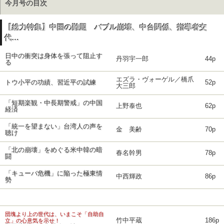
今月号の目次
【総力特集】中国の難題 バブル崩壊、中台関係、指導者交
代…
日中の衝突は身体を張って阻止す
丹羽宇一郎
44p
る
エズラ・ヴォーゲル／橋爪
トウ小平の功績、習近平の試練
52p
大三郎
「短期楽観・中長期警戒」の中国
上野泰也
62p
経済
「統一を望まない」台湾人の声を
金 美齢
70p
聴け
「北の崩壊」をめぐる米中韓の暗
春名幹男
78p
闘
「キューバ危機」に陥った極東情
中西輝政
86p
勢
団塊より上の世代は、いまこそ「自助自
竹中平蔵
186p
立」の心意気を示せ！