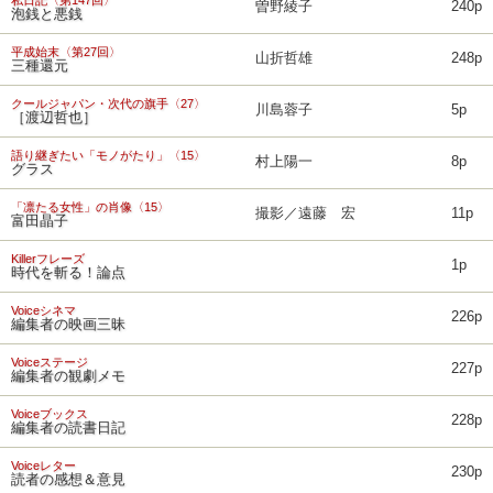
私日記〈第147回〉
曽野綾子
240p
泡銭と悪銭
平成始末〈第27回〉
山折哲雄
248p
三種還元
クールジャパン・次代の旗手〈27〉
川島蓉子
5p
［渡辺哲也］
語り継ぎたい「モノがたり」〈15〉
村上陽一
8p
グラス
「凛たる女性」の肖像〈15〉
撮影／遠藤 宏
11p
富田晶子
Killerフレーズ
1p
時代を斬る！論点
Voiceシネマ
226p
編集者の映画三昧
Voiceステージ
227p
編集者の観劇メモ
Voiceブックス
228p
編集者の読書日記
Voiceレター
230p
読者の感想＆意見