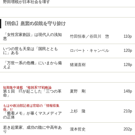
野田増税が日本社会を壊す
【特集】皇室の伝統を守り抜け
「女性宮家創設」は現代人の浅知
竹田恒泰／谷田川 惣
110p
恵
いつの世も天皇は「国民ととも
ロバート・キャンベル
120p
に」ある
「万世一系の危機」にいまから備
猪瀬直樹
128p
えよ
短期集中連載 “複雑系”IT戦略論
第１回 ITが起こした「三つの革
夏野 剛
148p
命」
もはや政治部記者は官邸の「情報収集
係」だ
上杉 隆
210p
「癒着メモ」が暴くマスメディア
の正体
若き起業家、成功の陰に中高年あ
瀧本哲史
202p
り