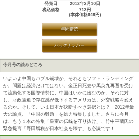
発売日
2012年2月10日
税込価格
713円
(本体価格648円)
年間購読
バックナンバー
今月号の読みどころ
いよいよ中国もバブル崩壊か、それともソフト・ランディング
か。問題は経済だけではない。金正日死去や馬英九再選を受け
て流動化する国際情勢に、中国はいかに臨むのか。それに対
し、財政逼迫で存在感が低下するアメリカは、外交戦略を変え
るのか。そして、いま日本が決断すべき選択とは？ 2012年最
大の論点、「中国の難題」を総力特集しました。さらに今月
は、もう１本の特集「皇室の伝統を守り抜け」、竹中平蔵氏の
緊急提言「野田増税が日本社会を壊す」も必読です！