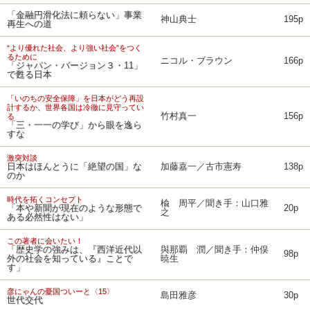
「金融円滑化法に頼らない」事業
神山典士
195p
再生への道
“より優れた社会、より強い社会”をつく
るために
ニコル・ブラウン
166p
「ジャパン・バージョン３・11」
で甦る日本
「いのちの安全保障」を日本がどう再設
計するか、世界各国は冷徹に見守ってい
竹村真一
156p
る
「三・一一の学び」から眼を逸ら
すな
激突対談
日本はほんとうに「絶望の国」な
加藤嘉一／古市憲寿
138p
のか
時代を拓くコンセプト
楡 周平／聞き手：山口雅
「本や新聞が現在のような形態で
20p
之
ある必然性はない」
この著者に会いたい！
「歴史学の強みは、『西洋近代以
與那覇 潤／聞き手：仲俣
98p
外の社会を知っている』ことで
暁生
す」
彦にゃんの憂国ついーと〈15〉
島田雅彦
30p
世代交代