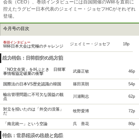
会長（CEO）、巻頭インタビューには自国開催のW杯を直前に
控えたラグビー日本代表のジェイミー・ジョセフHCがそれぞれ
登場。
今月号の目次
巻頭インタビュー
ジェイミー・ジョセフ
18p
W杯日本大会は究極のチャレンジ
総力特集：日韓衝突の処方箋
「NO文在寅」を叫ぶとき 日韓軍
武藤正敏
46p
事情報協定破棄の衝撃
国際法の日本VS歴史認識の韓国
篠田英朗
54p
輸出管理問題に不可欠な国益の観
川瀬剛志
62p
点
対立を招いたのは「外交の没落」
牧野愛博
72p
だ
「南北統一」という空論
呉 善花
80p
特集：世界経済の格差と危機