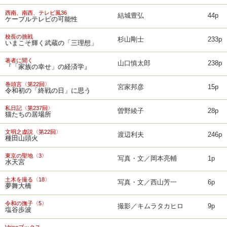
西南、南西、テレビ風36
結城豊弘
44p
ケーブルテレビの可能性
校長の挑戦
杉山剛士
233p
いまこそ輝く武蔵の「三理想」
著者に聞く
山口慎太郎
238p
『「家族の幸せ」の経済学』
巻頭言〈第22回〉
宮家邦彦
15p
令和初の「終戦の日」に思う
私日記〈第237回〉
曽野綾子
28p
猫たちの居場所
文明之虚説〈第22回〉
渡辺利夫
246p
種田山頭火
東京の聖地〈3〉
写真・文／岡本亮輔
1p
水天宮
土木を撮る〈18〉
写真・文／西山芳一
6p
夢舞大橋
令和の撫子〈5〉
撮影／キムラタカヒロ
9p
塩谷歩波