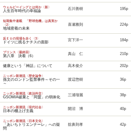
ウェルビーイングとは何か〈新〉
石川善樹
195p
人生百年時代の幸福論
短期集中連載 「野球危機」は真実か
喜瀬雅則
224p
〈2〉
地域密着の未来
反ＥＵの現場を歩く〈3〉
宮下洋一
184p
ドイツに残るナチスの面影
プリンス〈最終回〉
真山 仁
210p
第八章 決着（6）
健康という「神話」について
高木俊介
202p
ニッポン新潮流〈歴史論争〉
孫文のロンドン監禁事件～その一
渡辺惣樹
36p
～
ニッポン新潮流〈政治外交〉
三浦瑠麗
38p
GSOMIA破棄と「同盟」の弱体化
ニッポン新潮流〈現代社会〉
開沼 博
40p
日本の棚上げ主義
ニッポン新潮流〈日本文化〉
「あいちトリエンナーレ」への疑
舘鼻則孝
42p
問