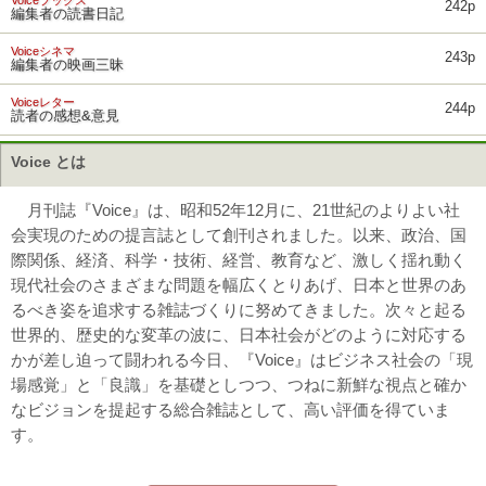
Voiceブックス
242p
編集者の読書日記
Voiceシネマ
243p
編集者の映画三昧
Voiceレター
244p
読者の感想&意見
Voice とは
月刊誌『Voice』は、昭和52年12月に、21世紀のよりよい社
会実現のための提言誌として創刊されました。以来、政治、国
際関係、経済、科学・技術、経営、教育など、激しく揺れ動く
現代社会のさまざまな問題を幅広くとりあげ、日本と世界のあ
るべき姿を追求する雑誌づくりに努めてきました。次々と起る
世界的、歴史的な変革の波に、日本社会がどのように対応する
かが差し迫って闘われる今日、『Voice』はビジネス社会の「現
場感覚」と「良識」を基礎としつつ、つねに新鮮な視点と確か
なビジョンを提起する総合雑誌として、高い評価を得ていま
す。