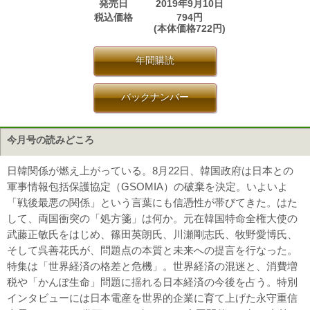
発売日
2019年9月10日
税込価格
794円
(本体価格722円)
年間購読
バックナンバー
今月号の読みどころ
日韓関係が燃え上がっている。8月22日、韓国政府は日本との
軍事情報包括保護協定（GSOMIA）の破棄を決定。いよいよ
「戦後最悪の関係」という言葉にも信憑性が帯びてきた。はた
して、両国衝突の「処方箋」は何か。元在韓国特命全権大使の
武藤正敏氏をはじめ、篠田英朗氏、川瀬剛志氏、牧野愛博氏、
そして呉善花氏が、問題点の本質と未来への提言を行なった。
特集は「世界経済の格差と危機」。世界経済の混迷と、消費増
税や「かんぽ生命」問題に揺れる日本経済の今後を占う。特別
インタビューには日本電産を世界的企業に育て上げた永守重信