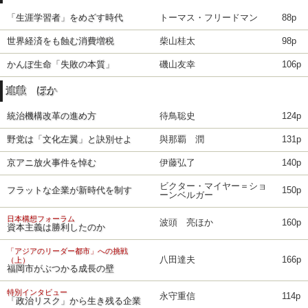
「生涯学習者」をめざす時代
トーマス・フリードマン
88p
世界経済をも蝕む消費増税
柴山桂太
98p
かんぽ生命「失敗の本質」
磯山友幸
106p
連載 ほか
統治機構改革の進め方
待鳥聡史
124p
野党は「文化左翼」と訣別せよ
與那覇 潤
131p
京アニ放火事件を悼む
伊藤弘了
140p
ビクター・マイヤー＝ショ
フラットな企業が新時代を制す
150p
ーンベルガー
日本構想フォーラム
波頭 亮ほか
160p
資本主義は勝利したのか
「アジアのリーダー都市」への挑戦
八田達夫
166p
（上）
福岡市がぶつかる成長の壁
特別インタビュー
永守重信
114p
「政治リスク」から生き残る企業