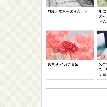
無駄と無為～10月の言葉
地獄
の～
生の
真摯さ～9月の言葉
父の
む 
子園