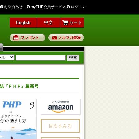
お問合わせ
myPHP会員サービス
ログイン
English
中文
カート
プレゼント
メルマガ登録
誌『ＰＨＰ』最新号
目次をみる