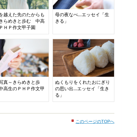
を越えた先のたからも
母の夜なべ...エッセイ「生
きらめきと歩む 中高
きる」
ＰＨＰ作文甲子園
写真～きらめきと歩
ぬくもりをくれたおにぎり
中高生のＰＨＰ作文甲
の思い出...エッセイ「生き
る」
このページのTOPへ