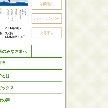
年間購読
バックナンバー
2026年8月7日
次号予告
格
350円
(本体価格318円)
者のみなさまへ
新号
HPとは
ピックス
者の声