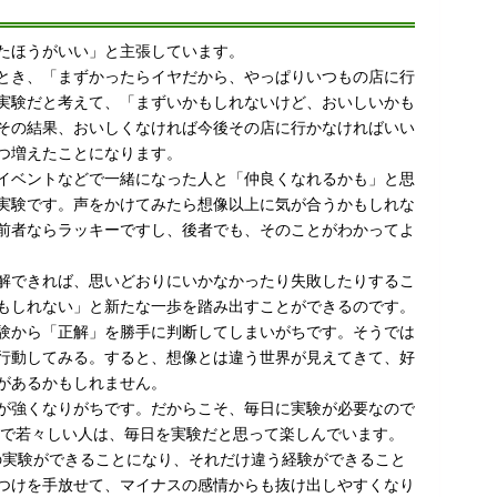
たほうがいい」と主張しています。
とき、「まずかったらイヤだから、やっぱりいつもの店に行
実験だと考えて、「まずいかもしれないけど、おいしいかも
その結果、おいしくなければ今後その店に行かなければいい
つ増えたことになります。
イベントなどで一緒になった人と「仲良くなれるかも」と思
実験です。声をかけてみたら想像以上に気が合うかもしれな
前者ならラッキーですし、後者でも、そのことがわかってよ
解できれば、思いどおりにいかなかったり失敗したりするこ
もしれない」と新たな一歩を踏み出すことができるのです。
験から「正解」を勝手に判断してしまいがちです。そうでは
行動してみる。すると、想像とは違う世界が見えてきて、好
があるかもしれません。
が強くなりがちです。だからこそ、毎日に実験が必要なので
元気で若々しい人は、毎日を実験だと思って楽しんでいます。
回の実験ができることになり、それだけ違う経験ができること
つけを手放せて、マイナスの感情からも抜け出しやすくなり