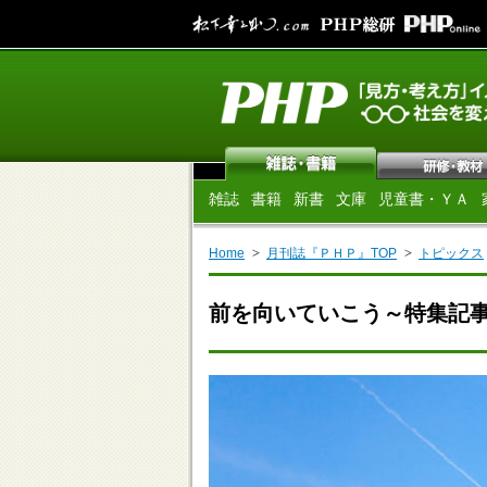
雑誌
書籍
新書
文庫
児童書・ＹＡ
Home
月刊誌『ＰＨＰ』TOP
トピックス
前を向いていこう～特集記