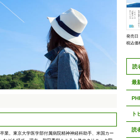
発売日
税込価
読
最
P
ト
読
学部卒業。東京大学医学部付属病院精神神経科助手、米国カー