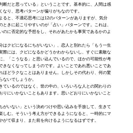
判断だと思っている」ということです。基本的に、人間は感
くなり、思考パターンが偏りがちなのです。
よると、不適応思考には12のパターンがありますが、気分
のときに起こりやすいのが「占い」パターンです。これは、
いのに否定的な予想をし、それがあたかも事実であるかのよ
分はクビになるにちがいない」、恋人と別れたら「もう一生
実際には、クビになるかどうかわからないし、すぐに素敵な
に、「こうなる」と思い込んでいるので、ほかの可能性が考
できなくなってしまうのです。よいことであれ悪いことであ
れほどラクなことはありません。しかしその代わり、何の驚
らないでしょうか。
きているのではなく、世の中の、いろいろな人との関わりの
おりにいかないこともあります。思いどおりにいかないこと
ちがいない」という決めつけや思い込みを手放して、生きて
楽しむ。そういう考え方ができるようになると、一時的にマ
やがて収まり、また前を向けるようになるはずです。
る