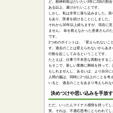
ど。精神科医はだいたい3年に2回の割
ある以上、避けがたいことです。
しかし、私は非常に落ち込みました。医
もあり、医者を続けることにしました。
それから30年以上経ちますが、現在に
ません。 命を救えなかった患者さんの
です。
2つめのポイントは、「変えられないこ
す。過去のことは変えられないからあき
行動を起こしてみるということです。
たとえば、仕事で不本意な異動をするこ
もそこで、新しい業務に興味を持って、
もしれませんし、あるいは、より自分に
人間の脳は、同時に2つ以上のことを考
いると、過去のことをあまり考えられな
決めつけや思い込みを手放
ただ、いったんマイナス感情を持ってし
実。それは、不適応思考にとらわれてし