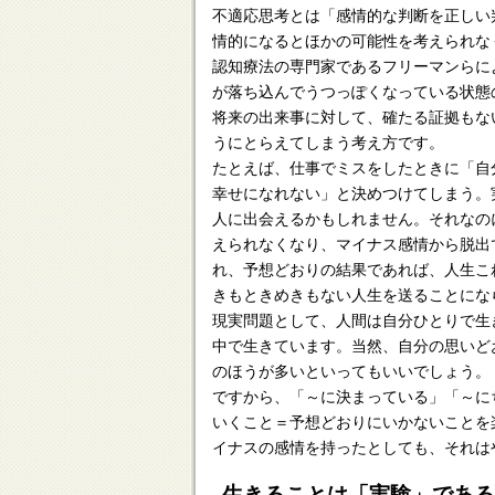
不適応思考とは「感情的な判断を正しい
情的になるとほかの可能性を考えられな
認知療法の専門家であるフリーマンらに
が落ち込んでうつっぽくなっている状態
将来の出来事に対して、確たる証拠もな
うにとらえてしまう考え方です。
たとえば、仕事でミスをしたときに「自
幸せになれない」と決めつけてしまう。
人に出会えるかもしれません。それなの
えられなくなり、マイナス感情から脱出
れ、予想どおりの結果であれば、人生こ
きもときめきもない人生を送ることにな
現実問題として、人間は自分ひとりで生
中で生きています。当然、自分の思いど
のほうが多いといってもいいでしょう。
ですから、「～に決まっている」「～に
いくこと＝予想どおりにいかないことを
イナスの感情を持ったとしても、それは
生きることは「実験」であ