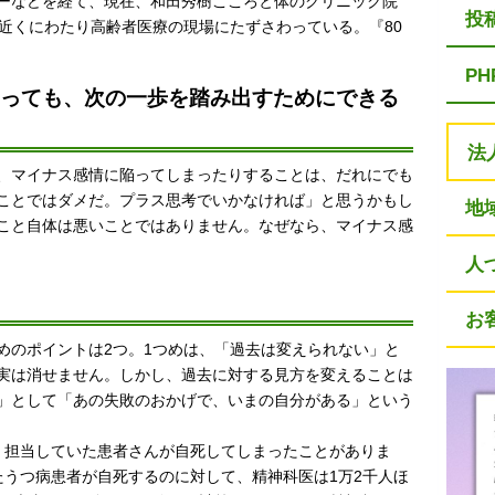
ーなどを経て、現在、和田秀樹こころと体のクリニック院
投
年近くにわたり高齢者医療の現場にたずさわっている。『80
P
あっても、次の一歩を踏み出すためにできる
。
法
、マイナス感情に陥ってしまったりすることは、だれにでも
ことではダメだ。プラス思考でいかなければ」と思うかもし
地
こと自体は悪いことではありません。なぜなら、マイナス感
人
お
めのポイントは2つ。1つめは、「過去は変えられない」と
実は消せません。しかし、過去に対する見方を変えることは
」として「あの失敗のおかげで、いまの自分がある」という
、担当していた患者さんが自死してしまったことがありま
たうつ病患者が自死するのに対して、精神科医は1万2千人ほ