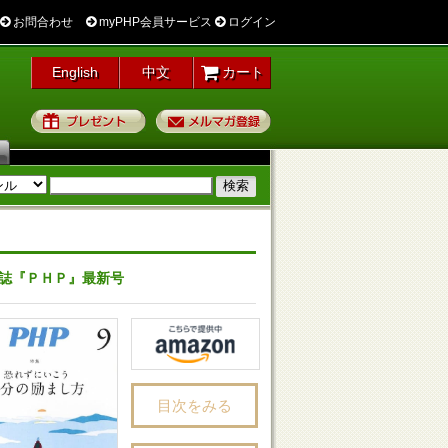
お問合わせ
myPHP会員サービス
ログイン
English
中文
カート
プレゼント
メルマガ登録
誌『ＰＨＰ』最新号
目次をみる