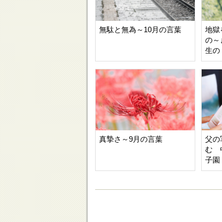
無駄と無為～10月の言葉
地獄
の～
生の
真摯さ～9月の言葉
父の
む 
子園