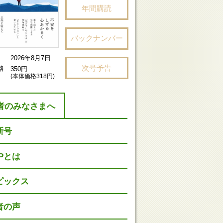
年間購読
バックナンバー
2026年8月7日
次号予告
格
350円
(本体価格318円)
者のみなさまへ
新号
HPとは
ピックス
者の声