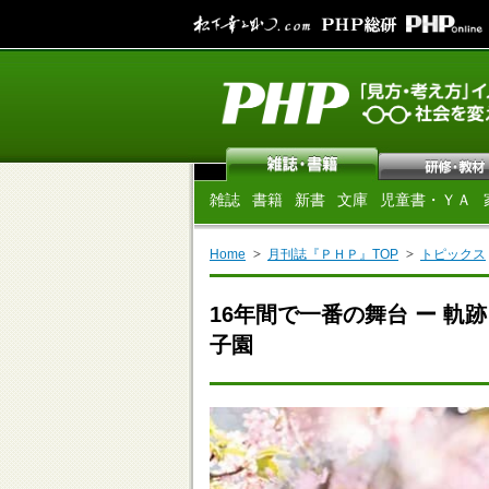
雑誌
書籍
新書
文庫
児童書・ＹＡ
Home
月刊誌『ＰＨＰ』TOP
トピックス
16年間で一番の舞台 ー 軌
子園