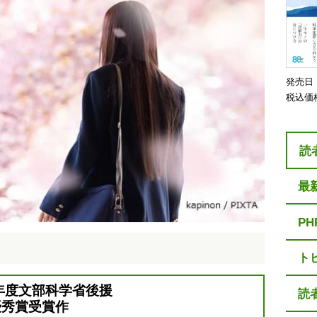
発売日
税込価
読
最
P
ト
年度文部科学省後援
読
優秀賞受賞作