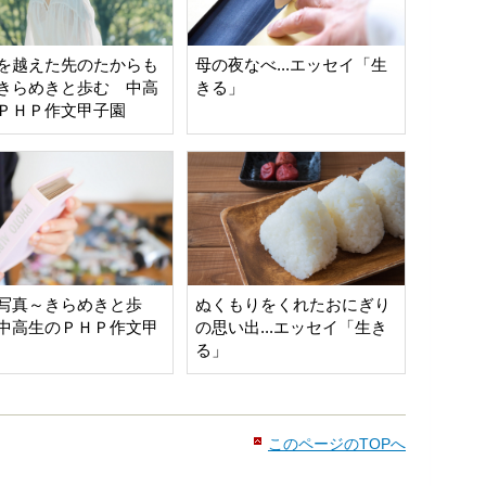
を越えた先のたからも
母の夜なべ...エッセイ「生
きらめきと歩む 中高
きる」
ＰＨＰ作文甲子園
写真～きらめきと歩
ぬくもりをくれたおにぎり
中高生のＰＨＰ作文甲
の思い出...エッセイ「生き
る」
このページのTOPへ