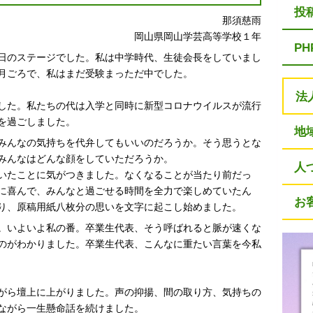
投
那須慈雨
岡山県岡山学芸高等学校１年
P
日のステージでした。私は中学時代、生徒会長をしていまし
月ごろで、私はまだ受験まっただ中でした。
法
した。私たちの代は入学と同時に新型コロナウイルスが流行
を過ごしました。
地
みんなの気持ちを代弁してもいいのだろうか。そう思うとな
みんなはどんな顔をしていただろうか。
人
いたことに気がつきました。なくなることが当たり前だっ
に喜んで、みんなと過ごせる時間を全力で楽しめていたん
お
り、原稿用紙八枚分の思いを文字に起こし始めました。
。いよいよ私の番。卒業生代表、そう呼ばれると脈が速くな
のがわかりました。卒業生代表、こんなに重たい言葉を今私
がら壇上に上がりました。声の抑揚、間の取り方、気持ちの
ながら一生懸命話を続けました。