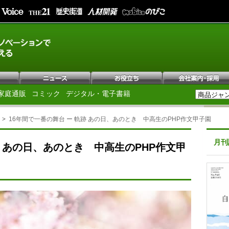
家庭通販
コミック
デジタル・電子書籍
16年間で一番の舞台 ー 軌跡 あの日、あのとき 中高生のPHP作文甲子園
月刊
跡 あの日、あのとき 中高生のPHP作文甲