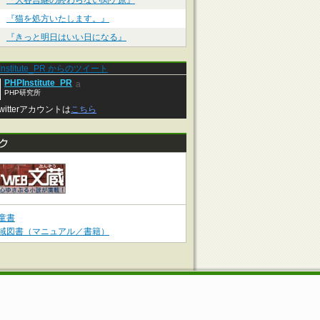
『大谷吉継の終わらない関ケ原』
『猫を処方いたします。』
『きっと明日はいい日になる』
Institute_PR からのツイート
PHPInstitute_PR
a
PHP研究所
witterアカウントは
こちら
童書
域図書（マニュアル／書籍）