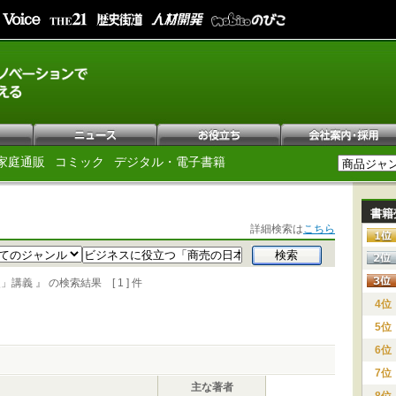
家庭通販
コミック
デジタル・電子書籍
書籍
詳細検索は
こちら
 』 の検索結果 [ 1 ] 件
4位
5位
6位
7位
主な著者