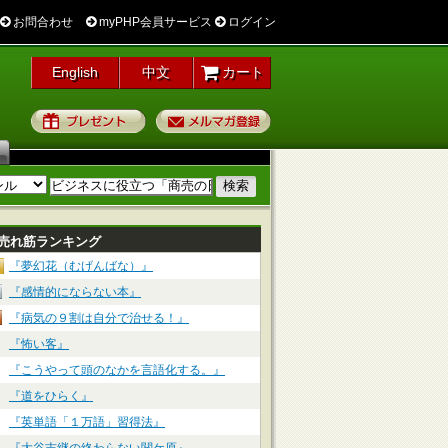
お問合わせ
myPHP会員サービス
ログイン
English
中文
カート
プレゼント
メルマガ登録
売れ筋ランキング
『夢幻花（むげんばな）』
『感情的にならない本』
『病気の９割は自分で治せる！』
『怖い客』
『こうやって頭のなかを言語化する。』
『道をひらく』
『英単語「１万語」習得法』