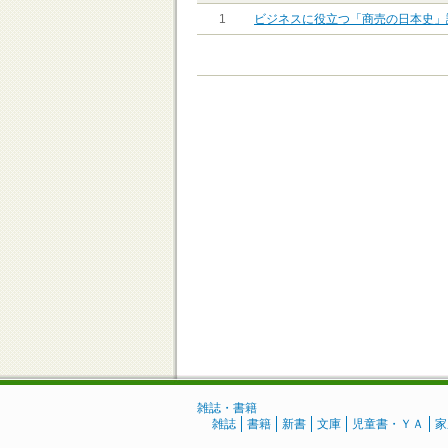
1
ビジネスに役立つ「商売の日本史」
雑誌・書籍
雑誌
書籍
新書
文庫
児童書・ＹＡ
家