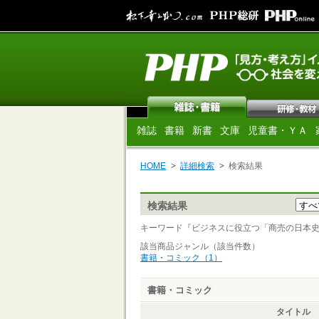
雑誌
書籍
新書
文庫
児童書・ＹＡ
HOME
詳細検索
検索結果
検索結果
キーワード『ビジネスに役立つ「商売の日本史」講義
該当商品ジャンル（該当件数）
書籍・コミック（1）
書籍・コミック
タイトル