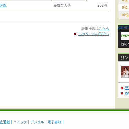
8位
講義
藤野英人著
902円
9位
10位
@PHP
詳細検索は
こちら
このページのTOPへ
他のt
児
職
庭通販
コミック
デジタル・電子書籍