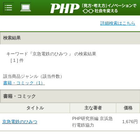
詳細検索はこちら
検索結果
キーワード『京急電鉄のひみつ 』 の検索結果
[ 1 ] 件
該当商品ジャンル（該当件数）
書籍・コミック（1）
書籍・コミック
タイトル
主な著者
価格
PHP研究所編 京浜急
京急電鉄のひみつ
1,676円
行電鉄協力