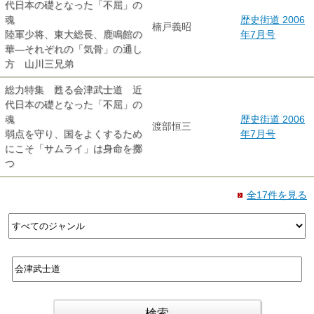
代日本の礎となった「不屈」の
魂
歴史街道 2006
楠戸義昭
陸軍少将、東大総長、鹿鳴館の
年7月号
華―それぞれの「気骨」の通し
方 山川三兄弟
総力特集 甦る会津武士道 近
代日本の礎となった「不屈」の
魂
歴史街道 2006
渡部恒三
弱点を守り、国をよくするため
年7月号
にこそ「サムライ」は身命を擲
つ
全17件を見る