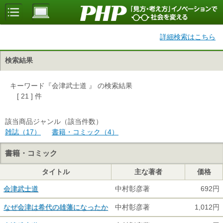
詳細検索はこちら
検索結果
キーワード『会津武士道 』 の検索結果
[ 21 ] 件
該当商品ジャンル（該当件数）
雑誌（17）
書籍・コミック（4）
書籍・コミック
タイトル
主な著者
価格
会津武士道
中村彰彦著
692円
なぜ会津は希代の雄藩になったか
中村彰彦著
1,012円