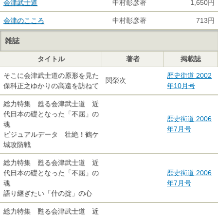
会津武士道
中村彰彦著
1,650円
会津のこころ
中村彰彦著
713円
雑誌
タイトル
著者
掲載誌
そこに会津武士道の原形を見た
歴史街道 2002
関榮次
保科正之ゆかりの高遠を訪ねて
年10月号
総力特集 甦る会津武士道 近
代日本の礎となった「不屈」の
歴史街道 2006
魂
年7月号
ビジュアルデータ 壮絶！鶴ケ
城攻防戦
総力特集 甦る会津武士道 近
代日本の礎となった「不屈」の
歴史街道 2006
魂
年7月号
語り継ぎたい「什の掟」の心
総力特集 甦る会津武士道 近