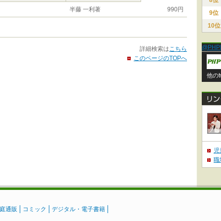
8位
半藤 一利著
990円
9位
10位
@PHP
詳細検索は
こちら
このページのTOPへ
他のt
児
職
庭通販
コミック
デジタル・電子書籍