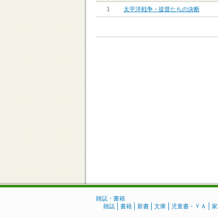
1
太平洋戦争・提督たちの決断
雑誌・書籍
雑誌
書籍
新書
文庫
児童書・ＹＡ
家