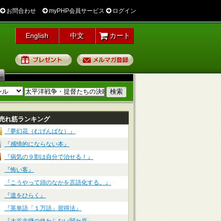
お問合わせ
myPHP会員サービス
ログイン
English
中文
カート
プレゼント
メルマガ登録
売れ筋ランキング
『夢幻花（むげんばな）』
『感情的にならない本』
『病気の９割は自分で治せる！』
『怖い客』
『こうやって頭のなかを言語化する。』
『道をひらく』
『英単語「１万語」習得法』