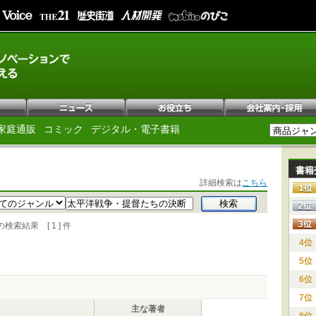
家庭通販
コミック
デジタル・電子書籍
書籍
詳細検索は
こちら
索結果 [ 1 ] 件
4位
5位
6位
7位
主な著者