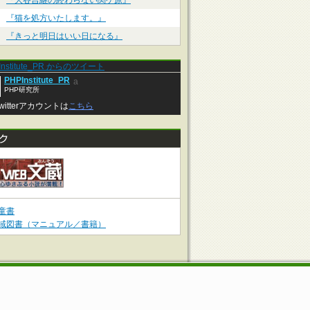
『大谷吉継の終わらない関ケ原』
『猫を処方いたします。』
『きっと明日はいい日になる』
Institute_PR からのツイート
PHPInstitute_PR
a
PHP研究所
witterアカウントは
こちら
童書
域図書（マニュアル／書籍）