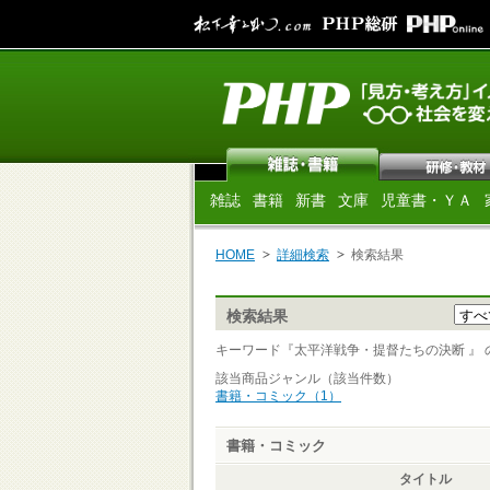
雑誌
書籍
新書
文庫
児童書・ＹＡ
HOME
詳細検索
検索結果
検索結果
キーワード『太平洋戦争・提督たちの決断 』 の検
該当商品ジャンル（該当件数）
書籍・コミック（1）
書籍・コミック
タイトル