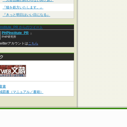
『大谷吉継の終わらない関ケ原』
『猫を処方いたします。』
『きっと明日はいい日になる』
Institute_PR からのツイート
PHPInstitute_PR
a
PHP研究所
witterアカウントは
こちら
童書
域図書（マニュアル／書籍）