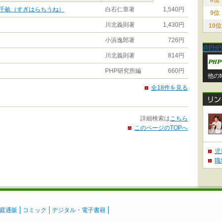
8位
千畝（すぎはらちうね）
白石仁章著
1,540円
9位
川北義則著
1,430円
10位
小浜逸郎著
726円
@PHP
川北義則著
814円
PHP研究所編
660円
他のt
全18件を見る
詳細検索は
こちら
このページのTOPへ
児
職
庭通販
コミック
デジタル・電子書籍