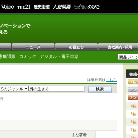
家庭通販
コミック
デジタル・電子書籍
書籍
詳細検索は
こちら
 件
4位
5位
6位
7位
ル
主な著者