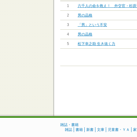
1
六千人の命を救え！ 外交官・杉原
2
男の品格
3
「男」という不安
4
男の品格
5
松下幸之助 生き抜く力
雑誌・書籍
雑誌
書籍
新書
文庫
児童書・ＹＡ
家