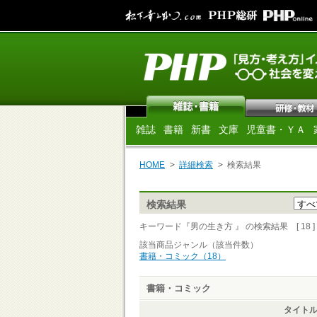
雑誌
書籍
新書
文庫
児童書・ＹＡ
HOME
詳細検索
検索結果
検索結果
キーワード『男の生き方 』 の検索結果 [ 18 ]
該当商品ジャンル（該当件数）
書籍・コミック（18）
書籍・コミック
タイト