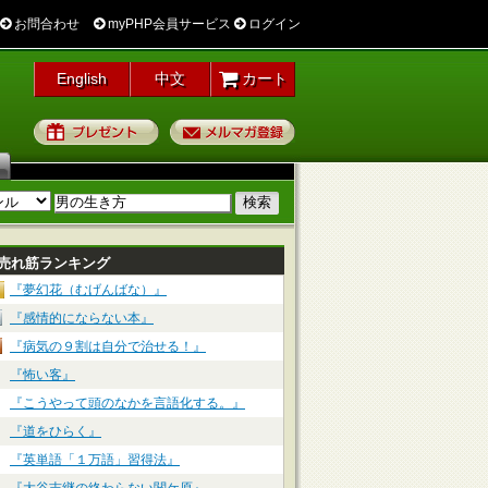
お問合わせ
myPHP会員サービス
ログイン
English
中文
カート
プレゼント
メルマガ登録
売れ筋ランキング
『夢幻花（むげんばな）』
『感情的にならない本』
『病気の９割は自分で治せる！』
『怖い客』
『こうやって頭のなかを言語化する。』
『道をひらく』
『英単語「１万語」習得法』