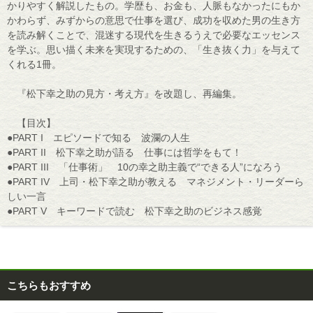
かりやすく解説したもの。学歴も、お金も、人脈もなかったにもか
かわらず、みずからの意思で仕事を選び、成功を収めた男の生き方
を読み解くことで、混迷する現代を生きるうえで必要なエッセンス
を学ぶ。思い描く未来を実現するための、「生き抜く力」を与えて
くれる1冊。
『松下幸之助の見方・考え方』を改題し、再編集。
【目次】
●PART I エピソードで知る 波瀾の人生
●PART II 松下幸之助が語る 仕事には哲学をもて！
●PART III 「仕事術」 10の幸之助主義で“できる人”になろう
●PART IV 上司・松下幸之助が教える マネジメント・リーダーら
しい一言
●PART V キーワードで読む 松下幸之助のビジネス感覚
こちらもおすすめ